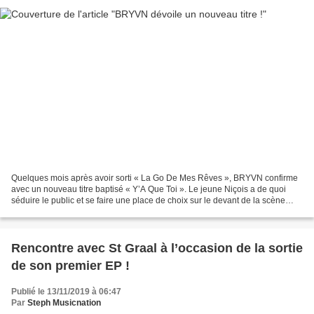
Quelques mois après avoir sorti « La Go De Mes Rêves », BRYVN confirme
avec un nouveau titre baptisé « Y’A Que Toi ». Le jeune Niçois a de quoi
séduire le public et se faire une place de choix sur le devant de la scène
urbaine en France car il arrive...
Rencontre avec St Graal à l’occasion de la sortie
de son premier EP !
Publié le 13/11/2019 à 06:47
Par
Steph Musicnation