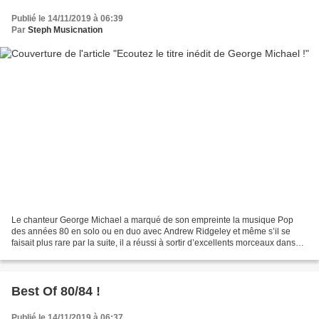
Publié le 14/11/2019 à 06:39
Par
Steph Musicnation
Le chanteur George Michael a marqué de son empreinte la musique Pop
des années 80 en solo ou en duo avec Andrew Ridgeley et même s’il se
faisait plus rare par la suite, il a réussi à sortir d’excellents morceaux dans
les années 90 et 2000. Un peu moins...
Best Of 80/84 !
Publié le 14/11/2019 à 06:37