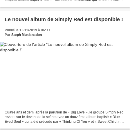
titre, « Morceaux D’Amour...
Le nouvel album de Simply Red est disponible !
Publié le 13/11/2019 à 06:33
Par
Steph Musicnation
Quatre ans et demi après la parution de « Big Love », le groupe Simply Red
revient sur le devant de la scène avec un douzième album baptisé « Blue
Eyed Soul » qui a été précédé par « Thinking Of You » et « Sweet Child ».
Ce nouvel opus qui a été produit...