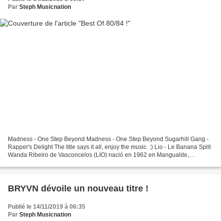
Par
Steph Musicnation
Madness - One Step Beyond Madness - One Step Beyond Sugarhill Gang -
Rapper's Delight The title says it all, enjoy the music. :) Lio - Le Banana Split
Wanda Ribeiro de Vasconcelos (LIO) nació en 1962 en Mangualde,
Portugal. En 1968, se trasladó a Bélgica...
BRYVN dévoile un nouveau titre !
Publié le 14/11/2019 à 06:35
Par
Steph Musicnation