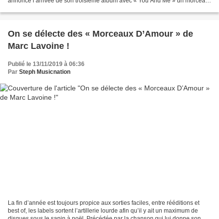
annonce l’arrivée de son troisième album avec « You And Me » un morceau
electropop du meilleur effet. Si...
On se délecte des « Morceaux D’Amour » de
Marc Lavoine !
Publié le 13/11/2019 à 06:36
Par
Steph Musicnation
La fin d’année est toujours propice aux sorties faciles, entre rééditions et
best of, les labels sortent l’artillerie lourde afin qu’il y ait un maximum de
disques sous le sapin à noël. Précédée par la chanson qui lui donne son