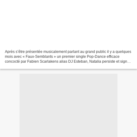
Après s’être présentée musicalement parlant au grand public il y a quelques
mois avec « Faux-Semblants » un premier single Pop-Dance efficace
concocté par Fabien Scarlakens alias DJ Esteban, Natalia persiste et signe
avec « Daniela ». Pour sa nouvelle...