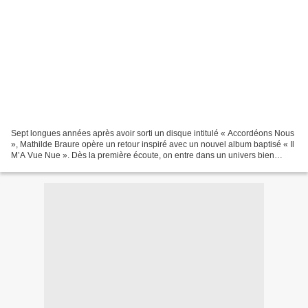
Sept longues années après avoir sorti un disque intitulé « Accordéons Nous
», Mathilde Braure opère un retour inspiré avec un nouvel album baptisé « Il
M’A Vue Nue ». Dès la première écoute, on entre dans un univers bien
particulier qui par la voix et...