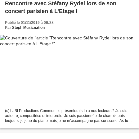
Rencontre avec Stéfany Rydel lors de son
concert parisien à L’Etage !
Publié le 01/11/2019 à 06:28
Par
Steph Musicnation
(c) LaSt Productions Comment te présenterais-tu à nos lecteurs ? Je suis
auteure, compositrice et interprète. Je suis passionnée de chant depuis
toujours, je joue du piano mais je ne m’accompagne pas sur scène. As-tu
toujours rêvé musique ? Oui, toujours....