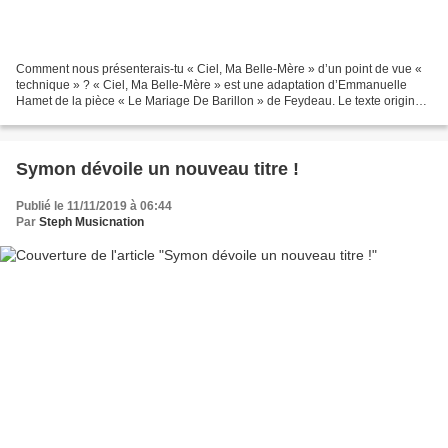
Comment nous présenterais-tu « Ciel, Ma Belle-Mère » d’un point de vue «
technique » ? « Ciel, Ma Belle-Mère » est une adaptation d’Emmanuelle
Hamet de la pièce « Le Mariage De Barillon » de Feydeau. Le texte original
était assez long et il a fallu trouver...
Symon dévoile un nouveau titre !
Publié le 11/11/2019 à 06:44
Par
Steph Musicnation