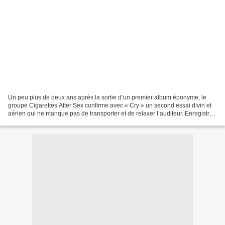
Un peu plus de deux ans après la sortie d’un premier album éponyme, le
groupe Cigarettes After Sex confirme avec « Cry » un second essai divin et
aérien qui ne manque pas de transporter et de relaxer l’auditeur. Enregistré
entre l’Espagne et l’Allemagne,...