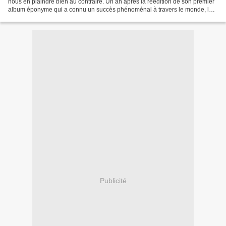
nous en plaindre bien au contraire. Un an après la réédition de son premier
album éponyme qui a connu un succès phénoménal à travers le monde, la
nouvelle étoile de la Pop confirme...
Publicité