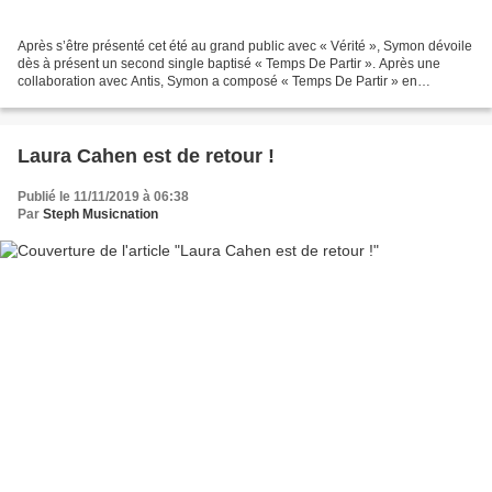
Après s’être présenté cet été au grand public avec « Vérité », Symon dévoile
dès à présent un second single baptisé « Temps De Partir ». Après une
collaboration avec Antis, Symon a composé « Temps De Partir » en
compagnie de Jacopo, Ethel Ghrenassia et...
Laura Cahen est de retour !
Publié le 11/11/2019 à 06:38
Par
Steph Musicnation