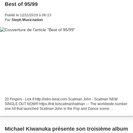
Best of 95/99
Publié le 12/11/2019 à 06:13
Par
Steph Musicnation
20 Fingers - Lick It http://retro-beat.com Scatman John - Scatman NEW
SINGLE OUT NOW!!! https://lnk.to/scatmanhatman --- The worldwide number
one hit that launched Scatman John in the Pop and Dance scene.
EURODANCE, SONY, BMG, RCA, 90'S HIT RECORD, 90'S...
Michael Kiwanuka présente son troisième album