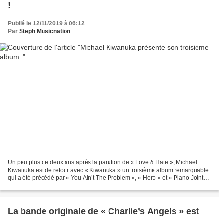
!
Publié le 12/11/2019 à 06:12
Par
Steph Musicnation
Un peu plus de deux ans après la parution de « Love & Hate », Michael
Kiwanuka est de retour avec « Kiwanuka » un troisième album remarquable
qui a été précédé par « You Ain’t The Problem », « Hero » et « Piano Joint
(This Kind Of Love) ». Dès les premières...
La bande originale de « Charlie’s Angels » est