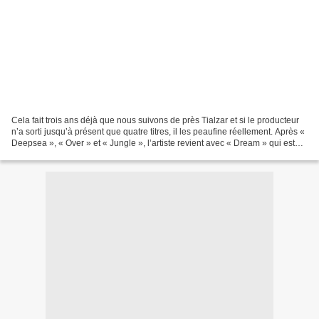
Cela fait trois ans déjà que nous suivons de près Tialzar et si le producteur
n’a sorti jusqu’à présent que quatre titres, il les peaufine réellement. Après «
Deepsea », « Over » et « Jungle », l’artiste revient avec « Dream » qui est
interprété par Shugga...