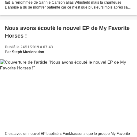
fait la renommée de Sannie Carlson alias Whigfield mais la chanteuse
Danoise a du se montrer patiente car ce n’est que plusieurs mois après sa
sortie fin 1993 que son premier titre...
Nous avons écouté le nouvel EP de My Favorite
Horses !
Publié le 24/11/2019 à 07:43
Par
Steph Musicnation
C’est avec un nouvel EP baptisé « Funkhauser » que le groupe My Favorite