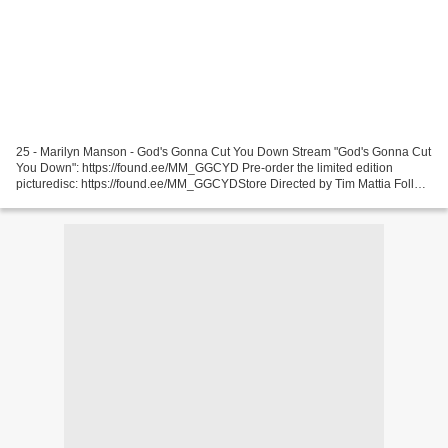
25 - Marilyn Manson - God's Gonna Cut You Down Stream "God's Gonna Cut
You Down": https://found.ee/MM_GGCYD Pre-order the limited edition
picturedisc: https://found.ee/MM_GGCYDStore Directed by Tim Mattia Follow
Marilyn Manson: Facebook: ... 24 - Gemme...