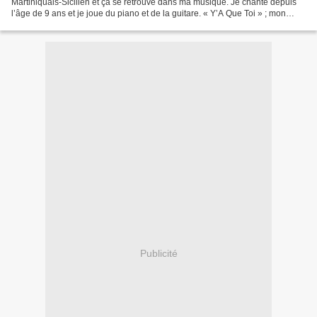
Martiniquais-Sicilien et ça se retrouve dans ma musique. Je chante depuis
l’âge de 9 ans et je joue du piano et de la guitare. « Y’A Que Toi » ; mon
nouveau single ; est sorti...
Publicité