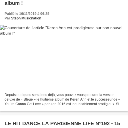
album !
Publié le 16/11/2019 à 06:25
Par
Steph Musicnation
Depuis quelques semaines déjà, vous pouvez vous procurer la version
deluxe de « Bleue » le huitième album de Keren Ann et le successeur de «
You’re Gonna Get Love » paru en 2016 est indubitablement prodigieux. Si
depuis ses débuts en solo en 2000 avec...
LE HIT DANCE LA PARISIENNE LIFE N°192 - 15