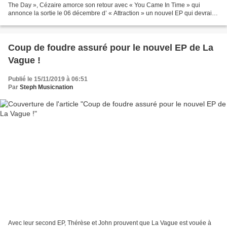
The Day », Cézaire amorce son retour avec « You Came In Time » qui
annonce la sortie le 06 décembre d’ « Attraction » un nouvel EP qui devrait
être sensuel à souhait. Avec son...
Coup de foudre assuré pour le nouvel EP de La
Vague !
Publié le 15/11/2019 à 06:51
Par
Steph Musicnation
Avec leur second EP, Thérèse et John prouvent que La Vague est vouée à