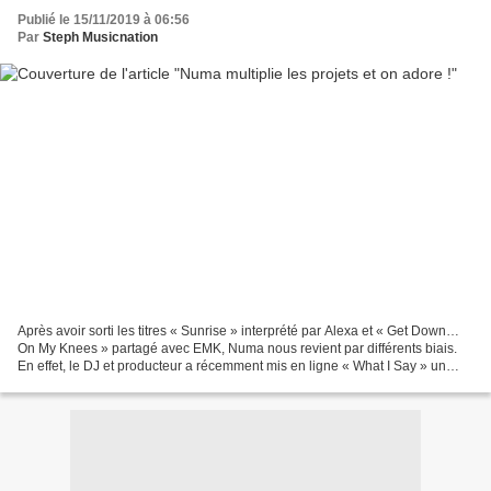
Publié le 15/11/2019 à 06:56
Par
Steph Musicnation
Après avoir sorti les titres « Sunrise » interprété par Alexa et « Get Down…
On My Knees » partagé avec EMK, Numa nous revient par différents biais.
En effet, le DJ et producteur a récemment mis en ligne « What I Say » un
morceau House très efficace mais...