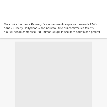
Mais qui a tué Laura Palmer, c’est notamment ce que se demande EMO
dans « Creepy Hollywood » son nouveau titre qui confirme les talents
d’auteur et de compositeur d’Emmanuel qui laisse libre court à son potentiel
créatif en variant les plaisirs tout en...