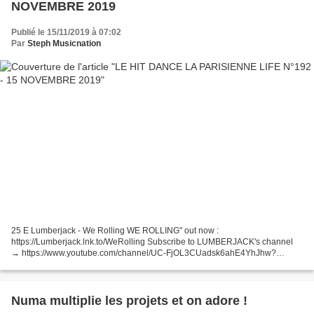
NOVEMBRE 2019
Publié le 15/11/2019 à 07:02
Par
Steph Musicnation
25 E Lumberjack - We Rolling WE ROLLING" out now :
https://Lumberjack.lnk.to/WeRolling Subscribe to LUMBERJACK's channel
→ https://www.youtube.com/channel/UC-FjOL3CUadsk6ahE4YhJhw?
sub_confirmation=1 Follow LUMBERJACK : Insta : 24 - John Christian -
Club...
Numa multiplie les projets et on adore !