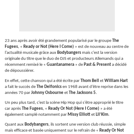
23 ans après avoir été grandement popularisé par le groupe
The
Fugees
, «
Ready or Not (Here I Come)
» est de nouveau au centre de
l’actualité musicale grâce aux
Bodybangers
mais c’est la version
originale du titre que le duo de DJS et producteurs Allemands qui a
récemment remixé le «
Guantanamera
» de
Past & Present
a décidé
de dépoussiérer.
En effet, cette chanson qui a été écrite par
Thom Bell
et
William Hart
a fait le succès de
The Delfonics
en 1968 avant d’être reprise dans les
années 70 par
Johnny Osbourne
et
The Jacksons 5
.
Un peu plus tard, c’est la scène Hip Hop qui s’être approprié le titre
car après
The Fugees
, «
Ready Or Not (Here I Come)
» a été
également samplé notamment par
Missy Elliott
et
Lil’Kim
.
Quant aux
Bodybangers
, ils sortent une version club réussie, simple
mais efficace et basée uniquement sur le refrain de «
Ready Or Not