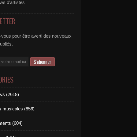
ews d'artistes
ETTER
vous pour être averti des nouveaux
publiés.
ORIES
ews (2618)
ts musicales (856)
ments (604)