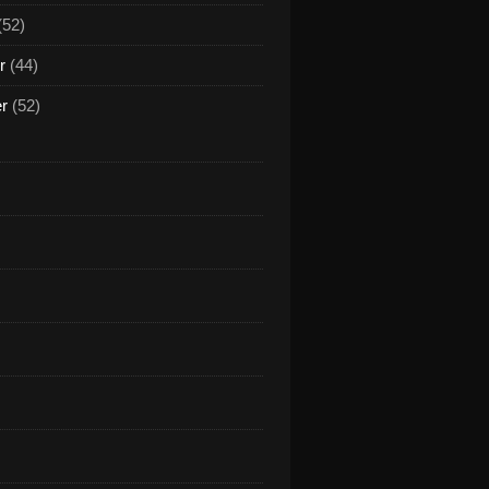
(52)
r
(44)
er
(52)