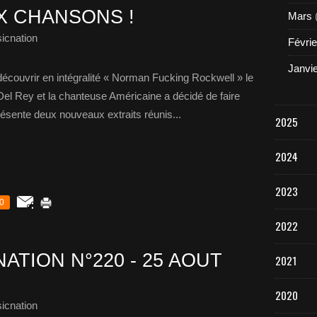
X CHANSONS !
Mars
icnation
Févrie
Janvi
écouvrir en intégralité « Norman Fucking Rockwell » le
el Rey et la chanteuse Américaine a décidé de faire
résente deux nouveaux extraits réunis...
2025
2024
2023
0
2022
ATION N°220 - 25 AOUT
2021
2020
icnation