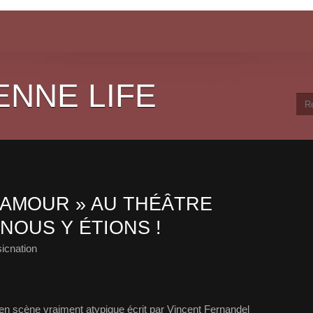
ENNE LIFE
’AMOUR » AU THÉÂTRE
NOUS Y ÉTIONS !
icnation
en scène vraiment atypique écrit par Vincent Fernandel