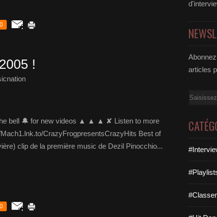
d'intervi
0
NEWSL
Abonnez-
2005 !
articles 
icnation
Email
 the bell 🔔 for new videos ▲ ▲ ▲ ✘ Listen to more
CATÉG
://Mach1.lnk.to/CrazyFrogpresentsCrazyHits Best of
vière) clip de la première music de Dezil Pinocchio...
#Intervi
#Playlis
#Classe
0