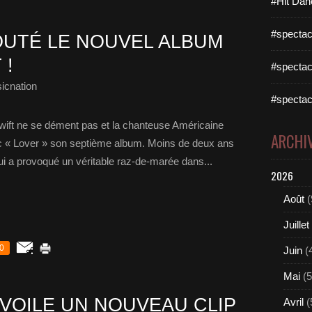
#Hit Dan
#spectac
UTÉ LE NOUVEL ALBUM
 !
#spectac
icnation
#spectac
wift ne se dément pas et la chanteuse Américaine
ARCHI
vec « Lover » son septième album. Moins de deux ans
ui a provoqué un véritable raz-de-marée dans...
2026
Août
(
Juillet
0
Juin
(
Mai
(5
ÉVOILE UN NOUVEAU CLIP
Avril
(