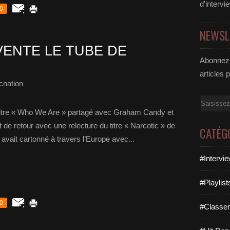
d'intervi
0
NEWSL
ENTE LE TUBE DE
Abonnez-
articles 
cnation
Email
 titre « Who We Are » partagé avec Graham Candy et
de retour avec une relecture du titre « Narcotic » de
CATÉG
avait cartonné à travers l’Europe avec...
#Intervi
#Playlis
0
#Classe