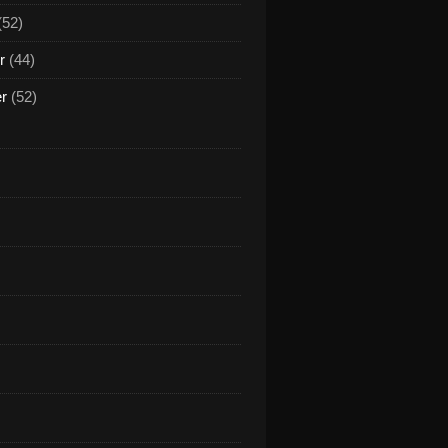
(52)
r
(44)
er
(52)