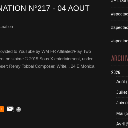
#Hit Dan
ATION N°217 - 04 AOUT
#spectac
cnation
#spectac
#spectac
vided to YouTube by WM FR Affiliated/Play Two
ARCHI
 on s'aime ℗ 2019 Sous X entertainment, under
oser: Remy Tobbal Composer, Write... 24 E Monica
2026
Août
(
Juillet
Juin
(
0
Mai
(5
Avril
(