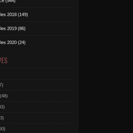
ce (544)
les 2018 (149)
les 2019 (86)
les 2020 (24)
VES
7)
(48)
43)
3)
50)