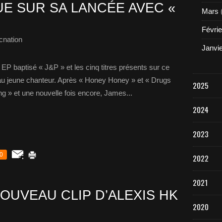
UE SUR SA LANCÉE AVEC «
Mars
Févrie
cnation
Janvi
 EP baptisé « J&P » et les cinq titres présents sur ce
 au jeune chanteur. Après « Honey Honey » et « Drugs
2025
g » et une nouvelle fois encore, James...
2024
2023
0
2022
2021
OUVEAU CLIP D’ALEXIS HK
2020