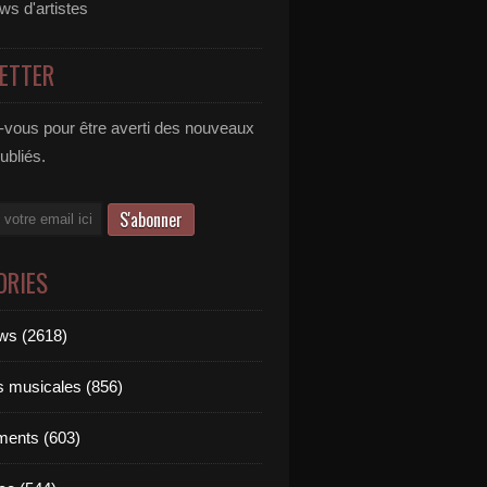
ews d'artistes
ETTER
vous pour être averti des nouveaux
publiés.
ORIES
ews (2618)
ts musicales (856)
ments (603)