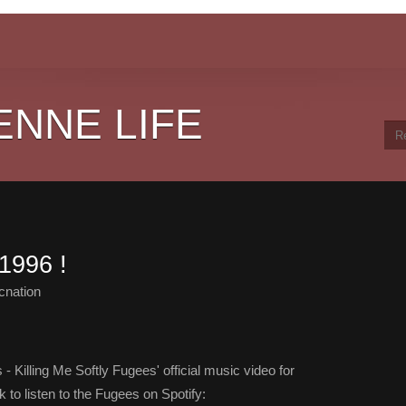
ENNE LIFE
1996 !
cnation
Killing Me Softly Fugees' official music video for
k to listen to the Fugees on Spotify: