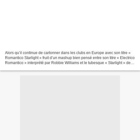
Alors qu’il continue de cartonner dans les clubs en Europe avec son titre «
Romantico Starlight » fruit d’un mashup bien pensé entre son titre « Electrico
Romantico » interprété par Robbie Williams et le tubesque « Starlight » de
The Supermen Lovers,...