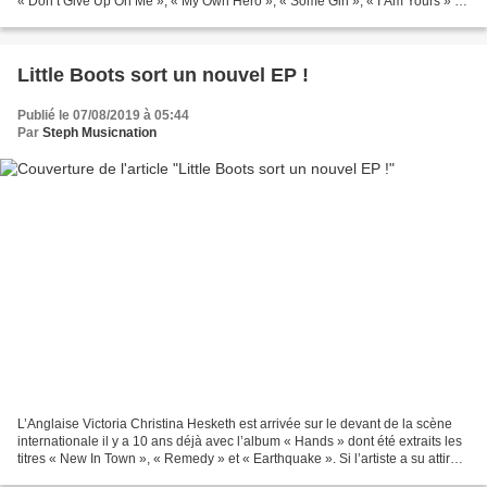
« Don’t Give Up On Me », « My Own Hero », « Some Girl », « I Am Yours » et
« I Found You », ce nouveau...
Little Boots sort un nouvel EP !
Publié le 07/08/2019 à 05:44
Par
Steph Musicnation
L’Anglaise Victoria Christina Hesketh est arrivée sur le devant de la scène
internationale il y a 10 ans déjà avec l’album « Hands » dont été extraits les
titres « New In Town », « Remedy » et « Earthquake ». Si l’artiste a su attirer
l’attention sur...