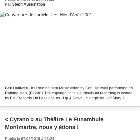
Par
Steph Musicnation
Geri Halliwell - It's Raining Men Music video by Geri Halliwell performing It's
Raining Men. (P) 2001 The copyright in this audiovisual recording is owned
by EMI Records Ltd Les Lofteurs - Up & Down Le single de Loft Story 1
(année 2001) - Souvenirs Yannick...
« Cyrano » au Théâtre Le Funambule
Montmartre, nous y étions !
Publié le 07/08/2019 à 06:24