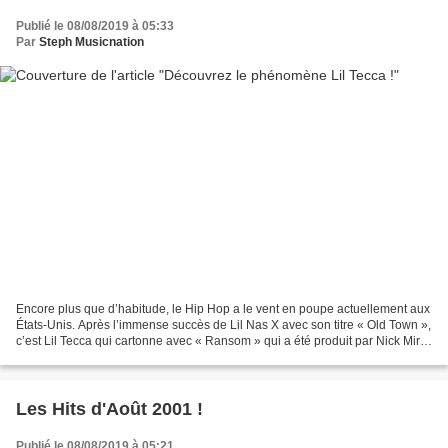
Publié le 08/08/2019 à 05:33
Par
Steph Musicnation
Encore plus que d’habitude, le Hip Hop a le vent en poupe actuellement aux
États-Unis. Après l’immense succès de Lil Nas X avec son titre « Old Town »,
c’est Lil Tecca qui cartonne avec « Ransom » qui a été produit par Nick Mira
et Taz Taylor. Classé...
Les Hits d'Août 2001 !
Publié le 08/08/2019 à 05:21