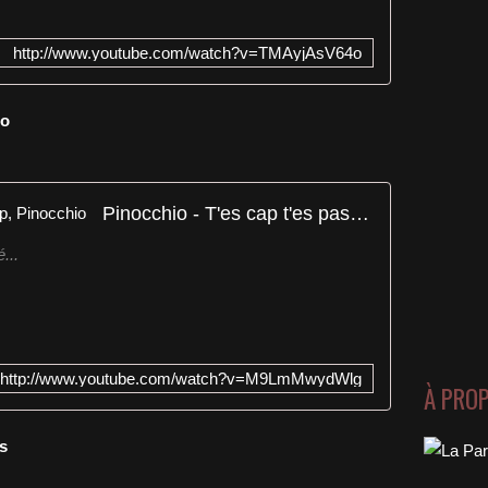
http://www.youtube.com/watch?v=TMAyjAsV64o
io
Pinocchio - T'es cap t'es pas cap, Pinocchio
...
http://www.youtube.com/watch?v=M9LmMwydWlg
À PRO
es