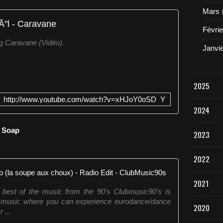
Mars
"l - Caravane
Févrie
g Caravane (Vidéo).
Janvi
2025
http://www.youtube.com/watch?v=xHJoY0oSD_Y
2024
e Soap
2023
2022
Fat Dog - I'
2021
 best of the music from the 90's Clubmusic90's is
's music where you can experience eurodance/dance
2020
 ...