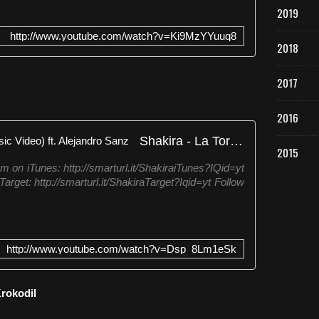
2019
http://www.youtube.com/watch?v=Ki9MzYYuuq8
2018
2017
2016
Shakira - La Tortura (Official Music Video) ft. Alejandro Sanz
2015
um on iTunes: http://smarturl.it/ShakiraiTunes?IQid=yt
Target: http://smarturl.it/ShakiraTarget?Iqid=yt Follow
http://www.youtube.com/watch?v=Dsp_8Lm1eSk
Krokodil