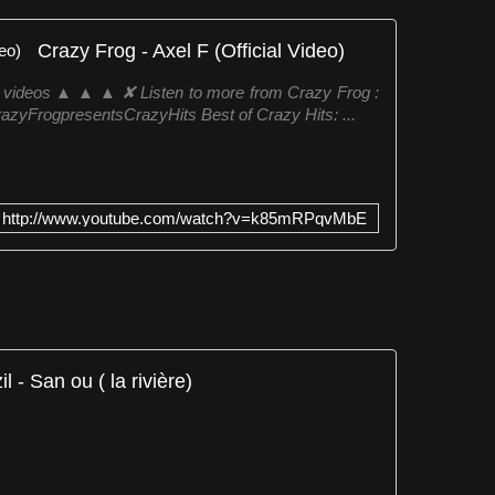
Crazy Frog - Axel F (Official Video)
new videos ▲ ▲ ▲ ✘ Listen to more from Crazy Frog :
razyFrogpresentsCrazyHits Best of Crazy Hits: ...
http://www.youtube.com/watch?v=k85mRPqvMbE
l - San ou ( la rivière)