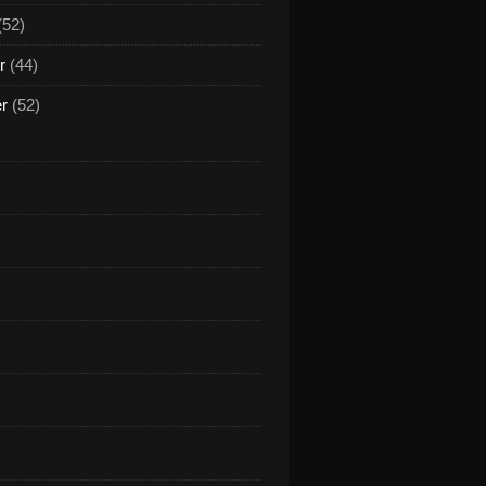
(52)
r
(44)
er
(52)
m not scoobidoobidoo (la soupe aux choux) - Radio Edit