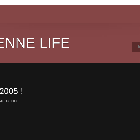
ENNE LIFE
2005 !
icnation