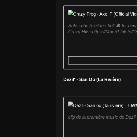
Subscribe & hit the bell 🔔 for 
Crazy Hits: https://Mach1.lnk.to/C
Dezil' - San Ou (La Rivière)
Dezi
clip de la première music de Dezil