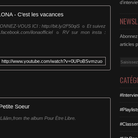
d'intervi
LONA - C'est les vacances
NEWSL
NNEZ-VOUS ICI : http://bit.ly/2F50qiS ☼ Et suivez
.facebook.com/ilonaofficiel ☼ RV sur mon insta :
Abonnez-
articles 
Email
http://www.youtube.com/watch?v=0UPoBSvmzuo
CATÉG
#Intervi
Petite Soeur
#Playlis
rLââm,from the album Pour Ètre Libre.
#Classe