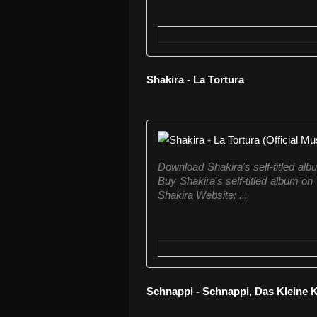
Shakira - La Tortura
Download Shakira's self-titled alb
Buy Shakira's self-titled album on 
Shakira Website: ...
Schnappi - Schnappi, Das Kleine 