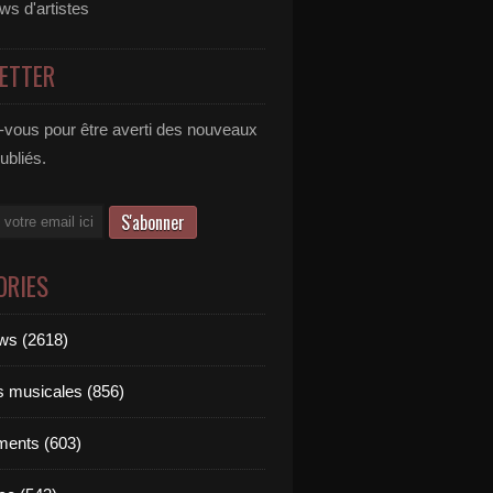
ews d'artistes
ETTER
vous pour être averti des nouveaux
publiés.
ORIES
ews (2618)
ts musicales (856)
ments (603)