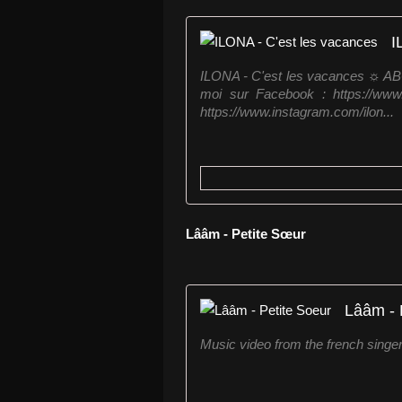
I
ILONA - C'est les vacances ☼ ABO
moi sur Facebook : https://www
https://www.instagram.com/ilon...
Lââm - Petite Sœur
Lââm - 
Music video from the french singe