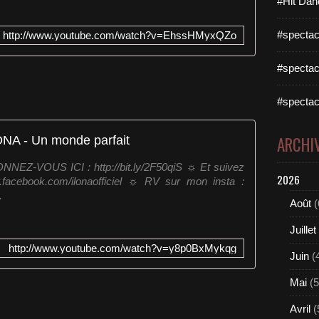
#Hit Dan
#spectac
http://www.youtube.com/watch?v=EhssHMyxQZo
#spectac
#spectac
ONA - Un monde parfait
ARCHI
NEZ-VOUS ICI : http://bit.ly/2F50qiS ☼ Et suivez
2026
.facebook.com/ilonaofficiel ☼ RV sur mon insta :
.
Août
(
Juillet
http://www.youtube.com/watch?v=y8p0BxMykqg
Juin
(
Mai
(5
Avril
(