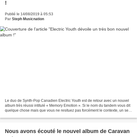
!
Publié le 14/08/2019 à 05:53
Par
Steph Musicnation
Le duo de Synth-Pop Canadien Electric Youth est de retour avec un nouvel
album très réussi intitulé « Memory Emotion ». Si le nom du tandem vous dit
quelque chose mais que vous ne resituez pas forcément le contexte, un seul
mot suffira pour raviver vos...
Nous avons écouté le nouvel album de Caravan