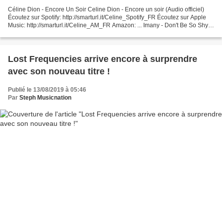
Céline Dion - Encore Un Soir Celine Dion - Encore un soir (Audio officiel)
Écoutez sur Spotify: http://smarturl.it/Celine_Spotify_FR Écoutez sur Apple
Music: http://smarturl.it/Celine_AM_FR Amazon: ... Imany - Don't Be So Shy
Remix ⇓ Download Imany new...
Lost Frequencies arrive encore à surprendre
avec son nouveau titre !
Publié le 13/08/2019 à 05:46
Par
Steph Musicnation