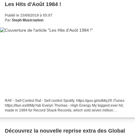
Les Hits d'Août 1984 !
Publié le 15/08/2019 à 05:07
Par
Steph Musicnation
RAF - Self Control Raf - Self control Spotify: https://goo.gl/odMq1R iTunes:
https://itun.es/it/MpYab Evelyn Thomas - High Energy My biggest ever hit,
made in 1984 for Record Shack Records, which sold seven million
worldwide. How they ever went bust after...
Découvrez la nouvelle reprise extra des Global