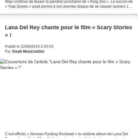
Wap continue de teaser la parution prochaine de « King Zoo ». Le succès de
« Trap Queen » avait permis à son premier disque de se classer numéro 1
des ventes d’albums aux États-Unis...
Lana Del Rey chante pour le film « Scary Stories
» !
Publié le 12/08/2019 à 05:53
Par
Steph Musicnation
C’est officiel, « Norman Fucking Rockwell » le sixième album de Lana Del