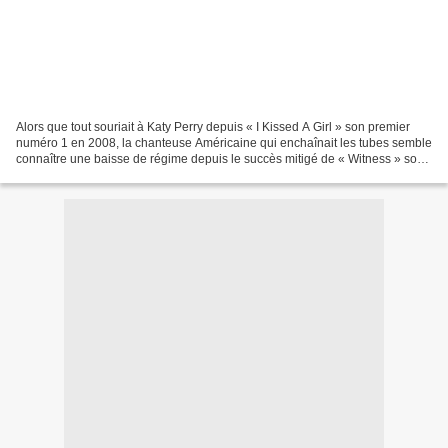
Alors que tout souriait à Katy Perry depuis « I Kissed A Girl » son premier
numéro 1 en 2008, la chanteuse Américaine qui enchaînait les tubes semble
connaître une baisse de régime depuis le succès mitigé de « Witness » son
cinquième album. En effet,...