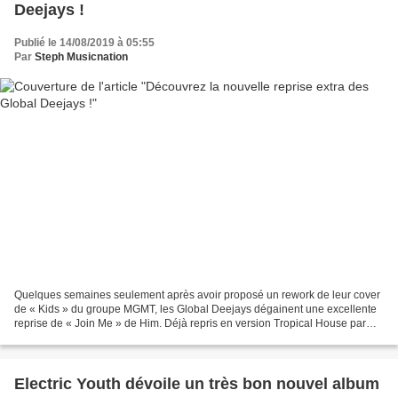
Deejays !
Publié le 14/08/2019 à 05:55
Par
Steph Musicnation
Quelques semaines seulement après avoir proposé un rework de leur cover
de « Kids » du groupe MGMT, les Global Deejays dégainent une excellente
reprise de « Join Me » de Him. Déjà repris en version Tropical House par
Jones & Brock en 2017, ce titre écrit...
Electric Youth dévoile un très bon nouvel album