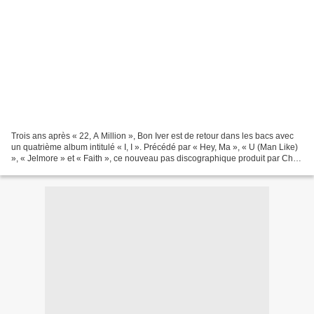
Trois ans après « 22, A Million », Bon Iver est de retour dans les bacs avec
un quatrième album intitulé « I, I ». Précédé par « Hey, Ma », « U (Man Like)
», « Jelmore » et « Faith », ce nouveau pas discographique produit par Chris
Messina, Brad Cook...