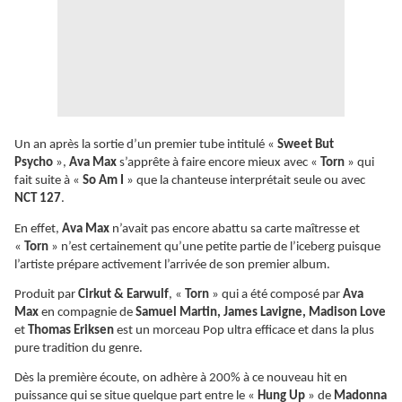
Un an après la sortie d’un premier tube intitulé «
Sweet But
Psycho
»,
Ava Max
s’apprête à faire encore mieux avec «
Torn
» qui
fait suite à «
So Am I
» que la chanteuse interprétait seule ou avec
NCT 127
.
En effet,
Ava Max
n’avait pas encore abattu sa carte maîtresse et
«
Torn
» n’est certainement qu’une petite partie de l’iceberg puisque
l’artiste prépare activement l’arrivée de son premier album.
Produit par
Cirkut & Earwulf
, «
Torn
» qui a été composé par
Ava
Max
en compagnie de
Samuel Martin, James Lavigne, Madison Love
et
Thomas Eriksen
est un morceau Pop ultra efficace et dans la plus
pure tradition du genre.
Dès la première écoute, on adhère à 200% à ce nouveau hit en
puissance qui se situe quelque part entre le «
Hung Up
» de
Madonna