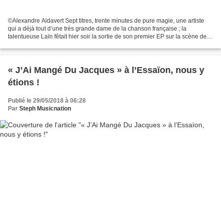
©Alexandre Aldavert Sept titres, trente minutes de pure magie, une artiste
qui a déjà tout d’une très grande dame de la chanson française ; la
talentueuse Laïn fêtait hier soir la sortie de son premier EP sur la scène des
Trois Baudets. L'artiste chante...
« J’Ai Mangé Du Jacques » à l’Essaïon, nous y
étions !
Publié le 29/05/2018 à 06:28
Par
Steph Musicnation