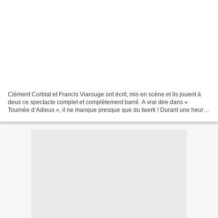
Clément Corbiat et Francis Viarouge ont écrit, mis en scène et ils jouent à
deux ce spectacle complet et complètement barré. A vrai dire dans «
Tournée d’Adieux », il ne manque presque que du twerk ! Durant une heure
hallucinante, les deux artistes vous...