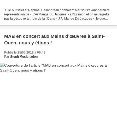
Julie Autissier et Raphaël Callandreau donnaient hier soir l’avant-dernière
représentation de « J’Ai Mangé Du Jacques » à l’Essaïon et on ne regrette
pas la découverte ; loin de là ! Dans « J’Ai Mangé Du Jacques », le duo
complice chante, bruite et joue...
MAB en concert aux Mains d’œuvres à Saint-
Ouen, nous y étions !
Publié le 25/05/2018 à 06:48
Par
Steph Musicnation