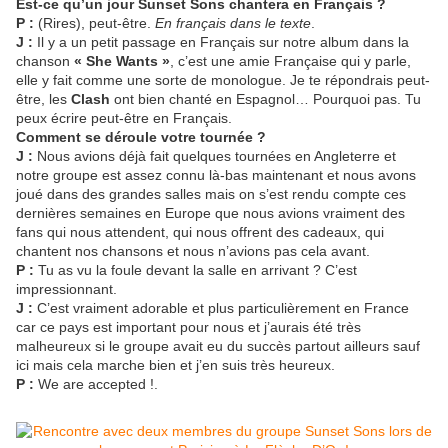
Est-ce qu’un jour Sunset Sons chantera en Français ?
P :
(Rires), peut-être.
En français dans le texte
.
J :
Il y a un petit passage en Français sur notre album dans la
chanson
« She Wants
»
, c’est une amie Française qui y parle,
elle y fait comme une sorte de monologue. Je te répondrais peut-
être, les
Clash
ont bien chanté en Espagnol… Pourquoi pas. Tu
peux écrire peut-être en Français.
Comment se déroule votre tournée ?
J :
Nous avions déjà fait quelques tournées en Angleterre et
notre groupe est assez connu là-bas maintenant et nous avons
joué dans des grandes salles mais on s’est rendu compte ces
dernières semaines en Europe que nous avions vraiment des
fans qui nous attendent, qui nous offrent des cadeaux, qui
chantent nos chansons et nous n’avions pas cela avant.
P :
Tu as vu la foule devant la salle en arrivant ? C’est
impressionnant.
J :
C’est vraiment adorable et plus particulièrement en France
car ce pays est important pour nous et j’aurais été très
malheureux si le groupe avait eu du succès partout ailleurs sauf
ici mais cela marche bien et j’en suis très heureux.
P :
We are accepted !.