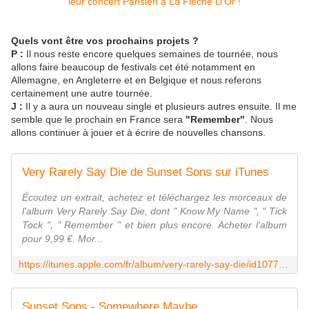
Quels vont être vos prochains projets ?
P :
Il nous reste encore quelques semaines de tournée, nous
allons faire beaucoup de festivals cet été notamment en
Allemagne, en Angleterre et en Belgique et nous referons
certainement une autre tournée.
J :
Il y a aura un nouveau single et plusieurs autres ensuite. Il me
semble que le prochain en France sera
"Remember"
. Nous
allons continuer à jouer et à écrire de nouvelles chansons.
Very Rarely Say Die de Sunset Sons sur iTunes
Écoutez un extrait, achetez et téléchargez les morceaux de
l'album Very Rarely Say Die, dont " Know My Name ", " Tick
Tock ", " Remember " et bien plus encore. Acheter l'album
pour 9,99 €. Mor...
https://itunes.apple.com/fr/album/very-rarely-say-die/id1077303581
Sunset Sons - Somewhere Maybe