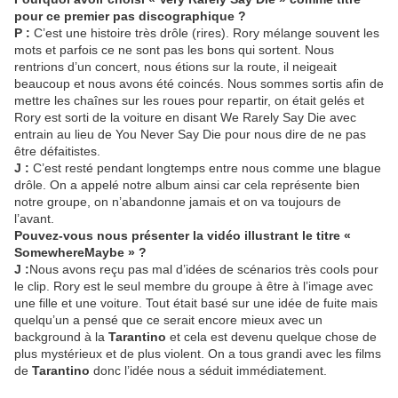
pour ce premier pas discographique ?
P :
C’est une histoire très drôle (rires). Rory mélange souvent les
mots et parfois ce ne sont pas les bons qui sortent. Nous
rentrions d’un concert, nous étions sur la route, il neigeait
beaucoup et nous avons été coincés. Nous sommes sortis afin de
mettre les chaînes sur les roues pour repartir, on était gelés et
Rory est sorti de la voiture en disant We Rarely Say Die avec
entrain au lieu de You Never Say Die pour nous dire de ne pas
être défaitistes.
J :
C’est resté pendant longtemps entre nous comme une blague
drôle. On a appelé notre album ainsi car cela représente bien
notre groupe, on n’abandonne jamais et on va toujours de
l’avant.
Pouvez-vous nous présenter la vidéo illustrant le titre «
SomewhereMaybe » ?
J :
Nous avons reçu pas mal d’idées de scénarios très cools pour
le clip. Rory est le seul membre du groupe à être à l’image avec
une fille et une voiture. Tout était basé sur une idée de fuite mais
quelqu’un a pensé que ce serait encore mieux avec un
background à la
Tarantino
et cela est devenu quelque chose de
plus mystérieux et de plus violent. On a tous grandi avec les films
de
Tarantino
donc l’idée nous a séduit immédiatement.