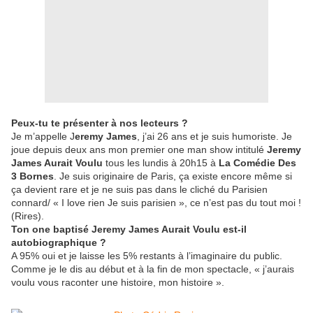
Peux-tu te présenter à nos lecteurs ?
Je m’appelle J
eremy James
, j’ai 26 ans et je suis humoriste. Je
joue depuis deux ans mon premier one man show intitulé
Jeremy
James Aurait Voulu
tous les lundis à 20h15 à
La Comédie Des
3 Bornes
. Je suis originaire de Paris, ça existe encore même si
ça devient rare et je ne suis pas dans le cliché du Parisien
connard/ « I love rien Je suis parisien », ce n’est pas du tout moi !
(Rires).
Ton one baptisé Jeremy James Aurait Voulu est-il
autobiographique ?
A 95% oui et je laisse les 5% restants à l’imaginaire du public.
Comme je le dis au début et à la fin de mon spectacle, « j’aurais
voulu vous raconter une histoire, mon histoire ».