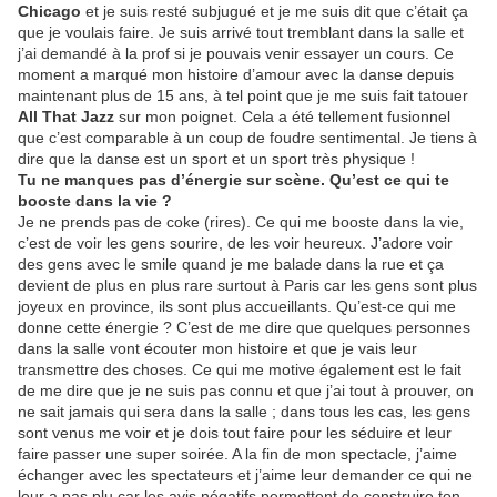
Chicago
et je suis resté subjugué et je me suis dit que c’était ça
que je voulais faire. Je suis arrivé tout tremblant dans la salle et
j’ai demandé à la prof si je pouvais venir essayer un cours. Ce
moment a marqué mon histoire d’amour avec la danse depuis
maintenant plus de 15 ans, à tel point que je me suis fait tatouer
All That Jazz
sur mon poignet. Cela a été tellement fusionnel
que c’est comparable à un coup de foudre sentimental. Je tiens à
dire que la danse est un sport et un sport très physique !
Tu ne manques pas d’énergie sur scène. Qu’est ce qui te
booste dans la vie ?
Je ne prends pas de coke (rires). Ce qui me booste dans la vie,
c’est de voir les gens sourire, de les voir heureux. J’adore voir
des gens avec le smile quand je me balade dans la rue et ça
devient de plus en plus rare surtout à Paris car les gens sont plus
joyeux en province, ils sont plus accueillants. Qu’est-ce qui me
donne cette énergie ? C’est de me dire que quelques personnes
dans la salle vont écouter mon histoire et que je vais leur
transmettre des choses. Ce qui me motive également est le fait
de me dire que je ne suis pas connu et que j’ai tout à prouver, on
ne sait jamais qui sera dans la salle ; dans tous les cas, les gens
sont venus me voir et je dois tout faire pour les séduire et leur
faire passer une super soirée. A la fin de mon spectacle, j’aime
échanger avec les spectateurs et j’aime leur demander ce qui ne
leur a pas plu car les avis négatifs permettent de construire ton