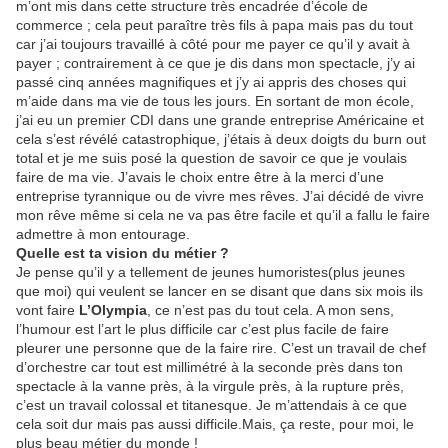
m’ont mis dans cette structure très encadrée d’école de
commerce ; cela peut paraître très fils à papa mais pas du tout
car j’ai toujours travaillé à côté pour me payer ce qu’il y avait à
payer ; contrairement à ce que je dis dans mon spectacle, j’y ai
passé cinq années magnifiques et j’y ai appris des choses qui
m’aide dans ma vie de tous les jours. En sortant de mon école,
j’ai eu un premier CDI dans une grande entreprise Américaine et
cela s’est révélé catastrophique, j’étais à deux doigts du burn out
total et je me suis posé la question de savoir ce que je voulais
faire de ma vie. J’avais le choix entre être à la merci d’une
entreprise tyrannique ou de vivre mes rêves. J’ai décidé de vivre
mon rêve même si cela ne va pas être facile et qu’il a fallu le faire
admettre à mon entourage.
Quelle est ta vision du métier ?
Je pense qu’il y a tellement de jeunes humoristes(plus jeunes
que moi) qui veulent se lancer en se disant que dans six mois ils
vont faire
L’Olympia
, ce n’est pas du tout cela. A mon sens,
l’humour est l’art le plus difficile car c’est plus facile de faire
pleurer une personne que de la faire rire. C’est un travail de chef
d’orchestre car tout est millimétré à la seconde près dans ton
spectacle à la vanne près, à la virgule près, à la rupture près,
c’est un travail colossal et titanesque. Je m’attendais à ce que
cela soit dur mais pas aussi difficile.Mais, ça reste, pour moi, le
plus beau métier du monde !