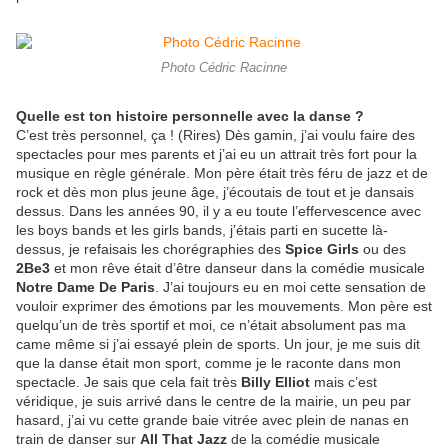
Photo Cédric Racinne
Quelle est ton histoire personnelle avec la danse ?
C’est très personnel, ça ! (Rires) Dès gamin, j’ai voulu faire des
spectacles pour mes parents et j’ai eu un attrait très fort pour la
musique en règle générale. Mon père était très féru de jazz et de
rock et dès mon plus jeune âge, j’écoutais de tout et je dansais
dessus. Dans les années 90, il y a eu toute l’effervescence avec
les boys bands et les girls bands, j’étais parti en sucette là-
dessus, je refaisais les chorégraphies des
Spice Girls
ou des
2Be3
et mon rêve était d’être danseur dans la comédie musicale
Notre Dame De Paris
. J’ai toujours eu en moi cette sensation de
vouloir exprimer des émotions par les mouvements. Mon père est
quelqu’un de très sportif et moi, ce n’était absolument pas ma
came même si j’ai essayé plein de sports. Un jour, je me suis dit
que la danse était mon sport, comme je le raconte dans mon
spectacle. Je sais que cela fait très
Billy Elliot
mais c’est
véridique, je suis arrivé dans le centre de la mairie, un peu par
hasard, j’ai vu cette grande baie vitrée avec plein de nanas en
train de danser sur
All That Jazz
de la comédie musicale