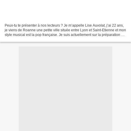
Peux-tu te présenter à nos lecteurs ? Je m’appelle Lise Auvolat, j’ai 22 ans,
je viens de Roanne une petite ville située entre Lyon et Saint-Etienne et mon
style musical est la pop française. Je suis actuellement sur la préparation de
mon album et vis...