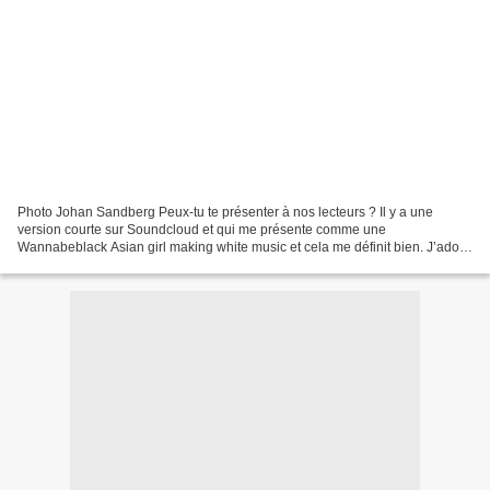
Photo Johan Sandberg Peux-tu te présenter à nos lecteurs ? Il y a une
version courte sur Soundcloud et qui me présente comme une
Wannabeblack Asian girl making white music et cela me définit bien. J’adore
toutes sortes de musiques. Moi qui ai grandi...