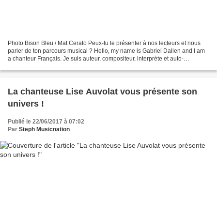
Photo Bison Bleu / Mat Cerato Peux-tu te présenter à nos lecteurs et nous
parler de ton parcours musical ? Hello, my name is Gabriel Dallen and I am
a chanteur Français. Je suis auteur, compositeur, interprète et auto-
producteur de mes EPS. Je suis nouvellement...
La chanteuse Lise Auvolat vous présente son
univers !
Publié le 22/06/2017 à 07:02
Par
Steph Musicnation