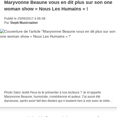
Maryvonne Beaune vous en dit plus sur son one
woman show « Nous Les Humains » !
Publié le 25/06/2017 à 06:48
Par
Steph Musicnation
Photo Saloi Jeddi Peux-tu te présenter à nos lecteurs ? Je m’appelle
Maryvonne Beaune, humoriste, comédienne et auteur. J’ai aussi été
danseuse, après avoir fait des études qui n’avaient rien à voir avec le milieu
artistique. J’ai fini récemment par me...