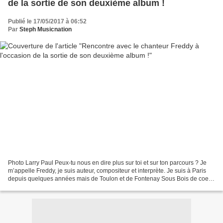
de la sortie de son deuxième album !
Publié le 17/05/2017 à 06:52
Par
Steph Musicnation
Photo Larry Paul Peux-tu nous en dire plus sur toi et sur ton parcours ? Je
m’appelle Freddy, je suis auteur, compositeur et interprète. Je suis à Paris
depuis quelques années mais de Toulon et de Fontenay Sous Bois de coeur
puisque j'y ai vécu toute...