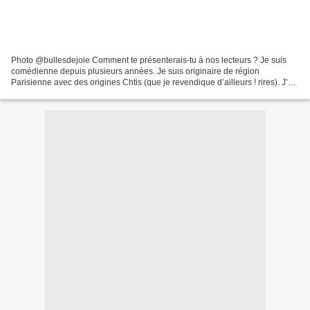
Photo @bullesdejoie Comment te présenterais-tu à nos lecteurs ? Je suis
comédienne depuis plusieurs années. Je suis originaire de région
Parisienne avec des origines Chtis (que je revendique d’ailleurs ! rires). J’ai
fait l’atelier international Blanche...