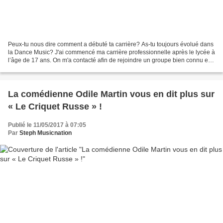
Peux-tu nous dire comment a débuté ta carrière? As-tu toujours évolué dans
la Dance Music? J'ai commencé ma carrière professionnelle après le lycée à
l’âge de 17 ans. On m'a contacté afin de rejoindre un groupe bien connu en
Caroline du Nord appelé Black...
La comédienne Odile Martin vous en dit plus sur
« Le Criquet Russe » !
Publié le 11/05/2017 à 07:05
Par
Steph Musicnation