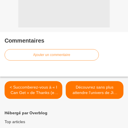
Commentaires
Ajouter un commentaire
< Succomberez-vous à « I
Découvrez sans plus
Can Get » de Thanks (ex
attendre l’univers de Jim
Alphabeat) ?
Bauer ! >
Hébergé par Overblog
Top articles