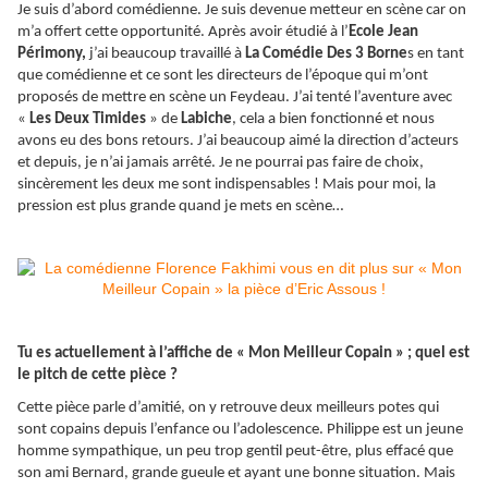
Je suis d’abord comédienne. Je suis devenue metteur en scène car on
m’a offert cette opportunité. Après avoir étudié à l’
Ecole Jean
Périmony,
j’ai beaucoup travaillé à
La Comédie Des 3 Borne
s en tant
que comédienne et ce sont les directeurs de l’époque qui m’ont
proposés de mettre en scène un Feydeau. J’ai tenté l’aventure avec
«
Les Deux Timides
» de
Labiche
, cela a bien fonctionné et nous
avons eu des bons retours. J’ai beaucoup aimé la direction d’acteurs
et depuis, je n’ai jamais arrêté. Je ne pourrai pas faire de choix,
sincèrement les deux me sont indispensables ! Mais pour moi, la
pression est plus grande quand je mets en scène…
Tu es actuellement à l’affiche de « Mon Meilleur Copain » ; quel est
le pitch de cette pièce ?
Cette pièce parle d’amitié, on y retrouve deux meilleurs potes qui
sont copains depuis l’enfance ou l’adolescence. Philippe est un jeune
homme sympathique, un peu trop gentil peut-être, plus effacé que
son ami Bernard, grande gueule et ayant une bonne situation. Mais