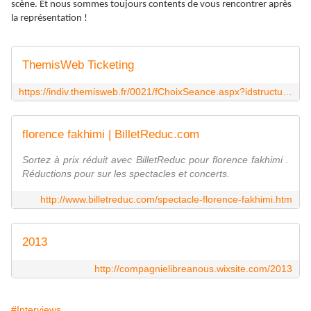
scène. Et nous sommes toujours contents de vous rencontrer après
la représentation !
ThemisWeb Ticketing
https://indiv.themisweb.fr/0021/fChoixSeance.aspx?idstructure=0021&EventId=95&request=QcE+w0WHSuCDCMeU4Q9Fy/pZ3/9B/Ym+YUW89dtTTd94upkgzof+OkLiHRhuRY7Vmn02pxqXIFP5apB09QmI7g==
florence fakhimi | BilletReduc.com
Sortez à prix réduit avec BilletReduc pour florence fakhimi .
Réductions pour sur les spectacles et concerts.
http://www.billetreduc.com/spectacle-florence-fakhimi.htm
2013
http://compagnielibreanous.wixsite.com/2013
#Interviews