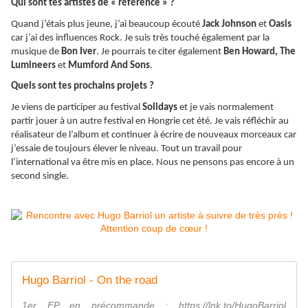
Qui sont tes artistes de « référence » ?
Quand j’étais plus jeune, j’ai beaucoup écouté
Jack Johnson
et
Oasis
car j’ai des influences Rock. Je suis très touché également par la
musique de
Bon Iver
. Je pourrais te citer également
Ben Howard, The
Lumineers
et
Mumford And Sons
.
Quels sont tes prochains projets ?
Je viens de participer au festival
Solidays
et je vais normalement
partir jouer à un autre festival en Hongrie cet été. Je vais réfléchir au
réalisateur de l’album et continuer à écrire de nouveaux morceaux car
j’essaie de toujours élever le niveau. Tout un travail pour
l’international va être mis en place. Nous ne pensons pas encore à un
second single.
Hugo Barriol - On the road
1er EP en précommande : https://lnk.to/HugoBarriol