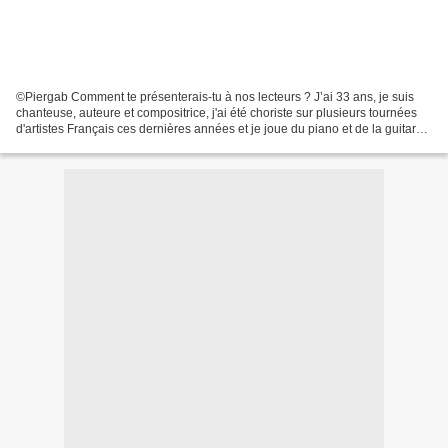
©Piergab Comment te présenterais-tu à nos lecteurs ? J’ai 33 ans, je suis
chanteuse, auteure et compositrice, j'ai été choriste sur plusieurs tournées
d'artistes Français ces dernières années et je joue du piano et de la guitare.
As-tu très tôt envisagé...