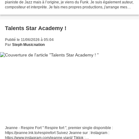
pianiste de Jazz mais à l’origine, je viens du Funk. Je suis également auteur,
compositeur et interprète. Je fais mes propres productions, j'arrange mes
morceaux et je le fais aussi...
Talents Star Academy !
Publié le 11/06/2026 à 05:04
Par
Steph Musicnation
Jeanne - Respire Fort " Respire fort ", premier single disponible :
https://jeanne.lnk.to/respirefort Suivez Jeanne sur : Instagram :
https://www.instagram.com/jeanne.viard/ Tiktok :