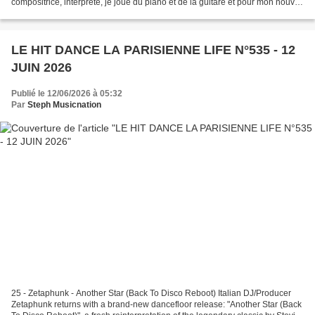
compositrice, interprète, je joue du piano et de la guitare et pour mon nouvel
album baptisé « Aquarius », j'ai...
LE HIT DANCE LA PARISIENNE LIFE N°535 - 12
JUIN 2026
Publié le 12/06/2026 à 05:32
Par
Steph Musicnation
25 - Zetaphunk - Another Star (Back To Disco Reboot) Italian DJ/Producer
Zetaphunk returns with a brand-new dancefloor release: "Another Star (Back