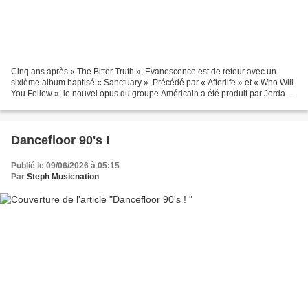
Cinq ans après « The Bitter Truth », Evanescence est de retour avec un
sixième album baptisé « Sanctuary ». Précédé par « Afterlife » et « Who Will
You Follow », le nouvel opus du groupe Américain a été produit par Jordan
Fish, Nick Raskulinecz et Zakk...
Dancefloor 90's !
Publié le 09/06/2026 à 05:15
Par
Steph Musicnation