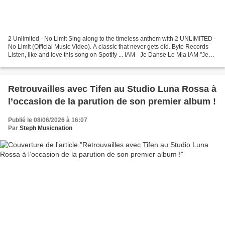
2 Unlimited - No Limit Sing along to the timeless anthem with 2 UNLIMITED -
No Limit (Official Music Video). A classic that never gets old. Byte Records
Listen, like and love this song on Spotify ... IAM - Je Danse Le Mia IAM "Je
danse le Mia" - Clip...
Retrouvailles avec Tifen au Studio Luna Rossa à
l’occasion de la parution de son premier album !
Publié le 08/06/2026 à 16:07
Par
Steph Musicnation