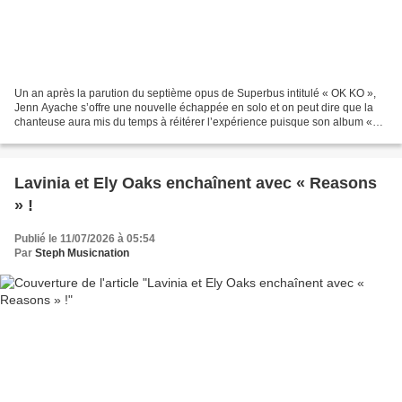
Un an après la parution du septième opus de Superbus intitulé « OK KO »,
Jenn Ayache s’offre une nouvelle échappée en solo et on peut dire que la
chanteuse aura mis du temps à réitérer l’expérience puisque son album «
+001 » date d’il y a douze ans déjà....
Lavinia et Ely Oaks enchaînent avec « Reasons
» !
Publié le 11/07/2026 à 05:54
Par
Steph Musicnation