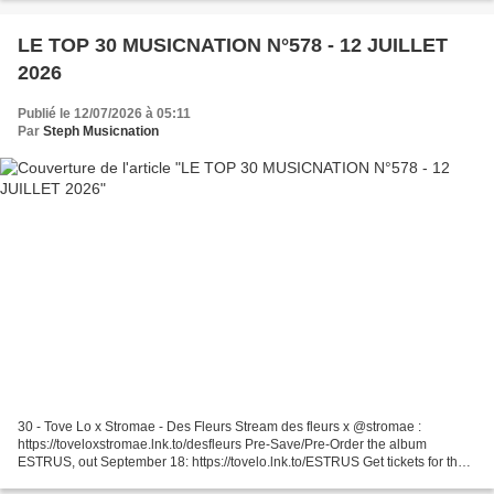
LE TOP 30 MUSICNATION N°578 - 12 JUILLET
2026
Publié le 12/07/2026 à 05:11
Par
Steph Musicnation
30 - Tove Lo x Stromae - Des Fleurs Stream des fleurs x @stromae :
https://toveloxstromae.lnk.to/desfleurs Pre-Save/Pre-Order the album
ESTRUS, out September 18: https://tovelo.lnk.to/ESTRUS Get tickets for the
ESTRUS Tour: ... 29 - Melissa - 555 nouveau...