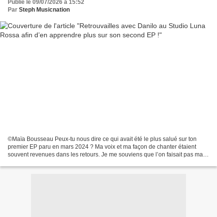
Publié le 09/07/2026 à 15:52
Par
Steph Musicnation
©Maïa Bousseau Peux-tu nous dire ce qui avait été le plus salué sur ton
premier EP paru en mars 2024 ? Ma voix et ma façon de chanter étaient
souvent revenues dans les retours. Je me souviens que l’on faisait pas mal
l'analogie avec des chanteurs des...