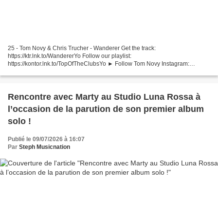
25 - Tom Novy & Chris Trucher - Wanderer Get the track:
https://ktr.lnk.to/WandererYo Follow our playlist:
https://kontor.lnk.to/TopOfTheClubsYo ► Follow Tom Novy Instagram:
https://www.instagram.com/tomnovy Facebook: ... 24 - Bob Shepherd x Da
Clubbmaster...
Rencontre avec Marty au Studio Luna Rossa à
l’occasion de la parution de son premier album
solo !
Publié le 09/07/2026 à 16:07
Par
Steph Musicnation