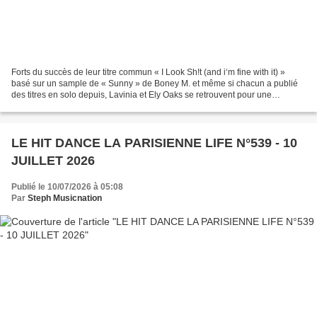
Forts du succès de leur titre commun « I Look Sh!t (and i‘m fine with it) »
basé sur un sample de « Sunny » de Boney M. et même si chacun a publié
des titres en solo depuis, Lavinia et Ely Oaks se retrouvent pour une
nouvelle collaboration. Tous deux...
LE HIT DANCE LA PARISIENNE LIFE N°539 - 10
JUILLET 2026
Publié le 10/07/2026 à 05:08
Par
Steph Musicnation