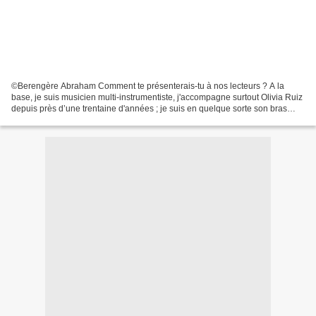
©Berengère Abraham Comment te présenterais-tu à nos lecteurs ? A la
base, je suis musicien multi-instrumentiste, j'accompagne surtout Olivia Ruiz
depuis près d’une trentaine d'années ; je suis en quelque sorte son bras
gauche. J’ai joué dans divers projets...