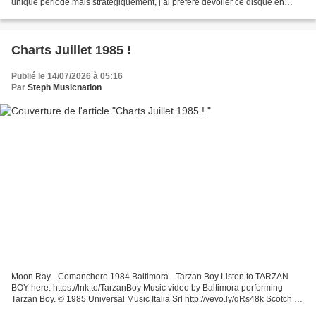
unique période mais stratégiquement, j’ai préféré dévoiler ce disque en
deux parties car cela me...
Charts Juillet 1985 !
Publié le 14/07/2026 à 05:16
Par
Steph Musicnation
Moon Ray - Comanchero 1984 Baltimora - Tarzan Boy Listen to TARZAN
BOY here: https://lnk.to/TarzanBoy Music video by Baltimora performing
Tarzan Boy. © 1985 Universal Music Italia Srl http://vevo.ly/qRs48k Scotch -
Take Me Up Scotch - Take Me Up (1985)...