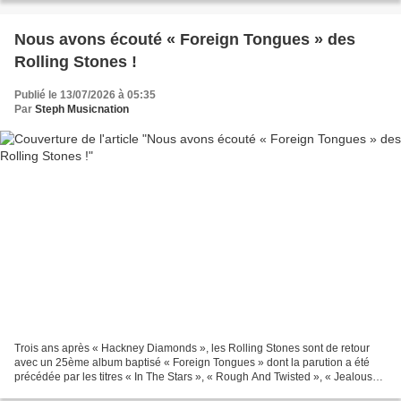
Nous avons écouté « Foreign Tongues » des
Rolling Stones !
Publié le 13/07/2026 à 05:35
Par
Steph Musicnation
Trois ans après « Hackney Diamonds », les Rolling Stones sont de retour
avec un 25ème album baptisé « Foreign Tongues » dont la parution a été
précédée par les titres « In The Stars », « Rough And Twisted », « Jealous
Lover » et « Divine Intervention...