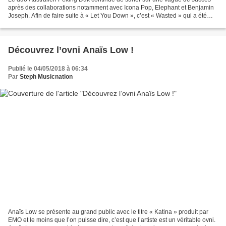
après des collaborations notamment avec Icona Pop, Elephant et Benjamin
Joseph. Afin de faire suite à « Let You Down », c’est « Wasted » qui a été
envoyé aux radios il y a quelques...
Découvrez l’ovni Anaïs Low !
Publié le 04/05/2018 à 06:34
Par
Steph Musicnation
Anaïs Low se présente au grand public avec le titre « Katina » produit par
EMO et le moins que l’on puisse dire, c’est que l’artiste est un véritable ovni.