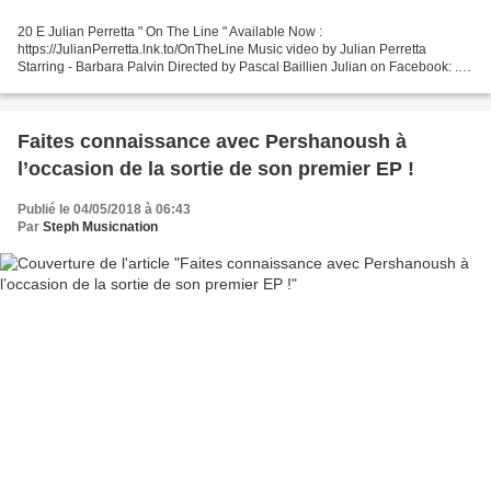
20 E Julian Perretta " On The Line " Available Now :
https://JulianPerretta.lnk.to/OnTheLine Music video by Julian Perretta
Starring - Barbara Palvin Directed by Pascal Baillien Julian on Facebook: ...
19 - Scotty " Braveheart 2K18 " LNG is Australia's...
Faites connaissance avec Pershanoush à
l’occasion de la sortie de son premier EP !
Publié le 04/05/2018 à 06:43
Par
Steph Musicnation