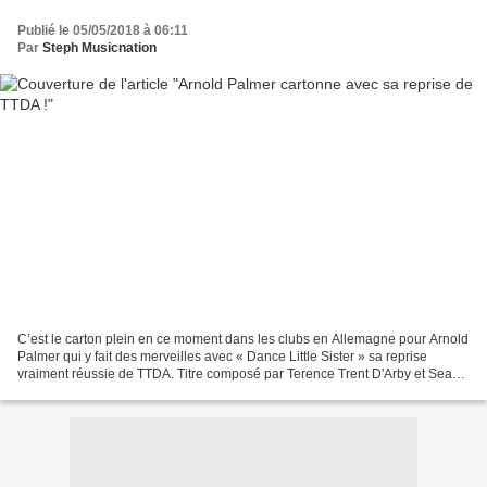
Publié le 05/05/2018 à 06:11
Par
Steph Musicnation
C’est le carton plein en ce moment dans les clubs en Allemagne pour Arnold
Palmer qui y fait des merveilles avec « Dance Little Sister » sa reprise
vraiment réussie de TTDA. Titre composé par Terence Trent D'Arby et Sean
Oliver, « Dance Little Sister...