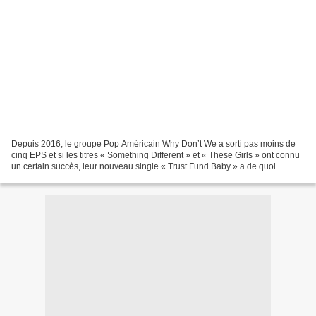
Depuis 2016, le groupe Pop Américain Why Don’t We a sorti pas moins de
cinq EPS et si les titres « Something Different » et « These Girls » ont connu
un certain succès, leur nouveau single « Trust Fund Baby » a de quoi
asseoir le groupe comme la nouvelle...