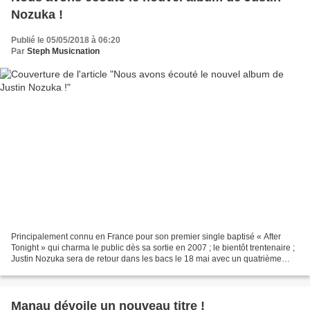
Nozuka !
Publié le 05/05/2018 à 06:20
Par
Steph Musicnation
Principalement connu en France pour son premier single baptisé « After
Tonight » qui charma le public dès sa sortie en 2007 ; le bientôt trentenaire ;
Justin Nozuka sera de retour dans les bacs le 18 mai avec un quatrième
opus intitulé « Run To Waters...
Manau dévoile un nouveau titre !