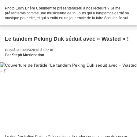
Photo Eddy Brière Comment te présenterais-tu à nos lecteurs ? Je me
présenterais comme une musicienne de toujours qui a longtemps gardé sa
musique pour elle, et qui a enfin eu un jour envie de la faire écouter. Je suis
auteur, compositeur et interprète...
Le tandem Peking Duk séduit avec « Wasted » !
Publié le 04/05/2018 à 06:38
Par
Steph Musicnation
Le duo Australien Peking Duk continue de surfer sur une vague de succès