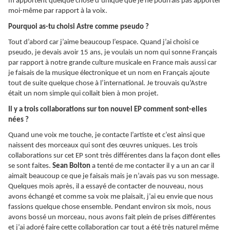
m’apportent quelque chose d’unique que je ne pourrais pas apporter
moi-même par rapport à la voix.
Pourquoi as-tu choisi Astre comme pseudo ?
Tout d’abord car j’aime beaucoup l’espace. Quand j’ai choisi ce
pseudo, je devais avoir 15 ans, je voulais un nom qui sonne Français
par rapport à notre grande culture musicale en France mais aussi car
je faisais de la musique électronique et un nom en Français ajoute
tout de suite quelque chose à l’international. Je trouvais qu’Astre
était un nom simple qui collait bien à mon projet.
Il y a trois collaborations sur ton nouvel EP comment sont-elles
nées ?
Quand une voix me touche, je contacte l’artiste et c’est ainsi que
naissent des morceaux qui sont des œuvres uniques. Les trois
collaborations sur cet EP sont très différentes dans la façon dont elles
se sont faites.
Sean Bolton
a tenté de me contacter il y a un an car il
aimait beaucoup ce que je faisais mais je n’avais pas vu son message.
Quelques mois après, il a essayé de contacter de nouveau, nous
avons échangé et comme sa voix me plaisait, j’ai eu envie que nous
fassions quelque chose ensemble. Pendant environ six mois, nous
avons bossé un morceau, nous avons fait plein de prises différentes
et j’ai adoré faire cette collaboration car tout a été très naturel même