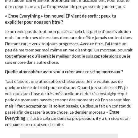
me suis enrichi vraiment profondément musicalement. Pour tout te
dire ; depuis un an, j’ai l’impression de progresser de jour en jour.
« Erase Everything » ton nouvel EP vient de sortir ; peux-tu
expliciter pour nous son titre ?
Je ne renie pas du tout mon passé car cela fait partie d’une évolution
mais l’une de mes obsessions demeure de n’être jamais content dans
l’instant car je veux toujours progresser. Avec ce titre, j’ai tenté un
peu de me tromper moi-même en me disant qu"un morceau pourrait
tout effacer et qu’il serait le meilleur dont je suis capable alors que je
suis encore dans autre chose.
Quelle atmosphère as-tu voulu créer avec ces cinq morceaux ?
Tout d’abord, une atmosphère chaleureuse. Je ne voulais pas de
quelque chose de froid pour ce disque. Quand je visualise cet EP, je
vois quelque chose de très mélancolique et de très nostalgique qui
parle de moments passés ; ce sont des moments où l’on se sent bien
mais il faut accepter qu’ils soient passés. Ce disque fait un constat du
passé afin de passer à autre chose. Le dernier morceau «
Erase
Everything
» illustre cela car dans sa progression, il y a un stop et on
enchaîne sur ce qui sera la suite.