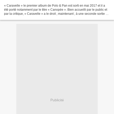
« Caravelle » le premier album de Polo & Pan est sorti en mai 2017 et il a
été porté notamment par le titre « Canopée ». Bien accueilli par le public et
par la critique, « Caravelle » a le droit ; maintenant ; à une seconde sortie et
le duo de DJS et...
Publicité