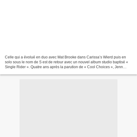
Celle qui a évolué en duo avec Mat Brooke dans Carissa’s Wierd puis en
solo sous le nom de S est de retour avec un nouvel album studio baptisé «
Single Rider ». Quatre ans après la parution de « Cool Choices », Jenn
Champion se réinvente et elle dévoile...