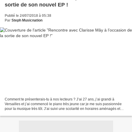
sortie de son nouvel EP !
Publié le 24/07/2018 à 05:38
Par
Steph Musicnation
Comment te présenterais-tu à nos lecteurs ? J’ai 27 ans, j’ai grandi à
Versailles et j’ai commencé le piano très jeune car je me suis passionnée
pour la musique très tôt. J’ai suivi une scolarité en horaires aménagés et
cela m’a permis d’étudier le piano...