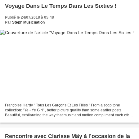
Voyage Dans Le Temps Dans Les Sixties !
Publié le 24/07/2018 à 05:48
Par
Steph Musicnation
Françoise Hardy " Tous Les Garçons Et Les Filles " From a scopitone
collection: "Ye - Ye Girl" , better picture quality than some earlier posts.
Beautiful, exhilarating the way that music and motion compliment each other
in this one - as if Hardy ... Claude...
Rencontre avec Clarisse Mây à l’occasion de la