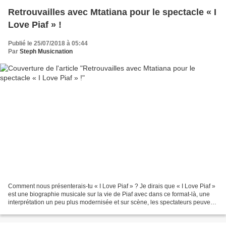
Retrouvailles avec Mtatiana pour le spectacle « I
Love Piaf » !
Publié le 25/07/2018 à 05:44
Par
Steph Musicnation
Comment nous présenterais-tu « I Love Piaf » ? Je dirais que « I Love Piaf »
est une biographie musicale sur la vie de Piaf avec dans ce format-là, une
interprétation un peu plus modernisée et sur scène, les spectateurs peuvent
découvrir un trio de musicien-comédien-chanteuse....