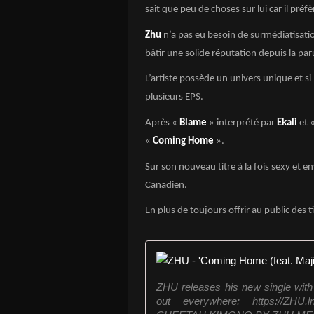
sait que peu de choses sur lui car il pré
Zhu
n’a pas eu besoin de surmédiatisatio
bâtir une solide réputation depuis la pa
L’artiste possède un univers unique et s
plusieurs EPS.
Après «
Blame
» interprété par
Ekali
et 
«
Coming Home
».
Sur son nouveau titre à la fois sexy et en
Canadien.
En plus de toujours offrir au public des 
ZHU releases his new single with
out everywhere: https://Z