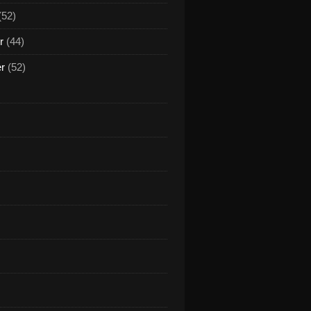
(52)
r
(44)
er
(52)