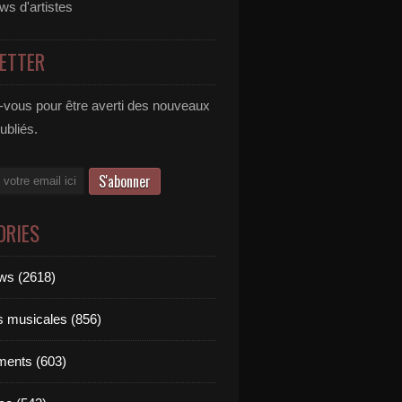
ews d'artistes
ETTER
vous pour être averti des nouveaux
publiés.
ORIES
ews (2618)
ts musicales (856)
ments (603)