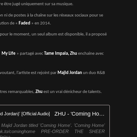
fère être jugé uniquement sur sa musique.
n ni de postes à la chaîne sur les réseaux sociaux pour se
rution de «
Faded
» en 2014.
i pour le moment, un seul album est disponible, il a proposé
«
My Life
» partagé avec
Tame Impala, Zhu
enchaîne avec
voutant, l’artiste est rejoint par
Majid Jordan
un duo R&B
titres remarquables,
Zhu
est un vrai dénicheur de talents.
ZHU - 'Coming Home (feat. Majid Jordan)' [Official Audio]
 Majid Jordan titled 'Coming Home'. 'Coming Home'
HU.lnk.to/cominghome PRE-ORDER THE SHEER