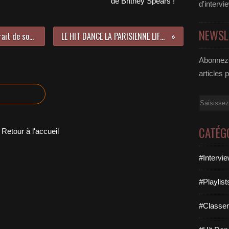
de Britney Spears !
d'intervi
NEWSL
Troye Sivan dévoile un dernier extrait de son nouvel album avant sa sortie !
LE HIT DANCE LA PARISIENNE LIFE N°127 - 17 AOUT 2018
Abonnez-
articles 
Email
CATÉG
Retour à l'accueil
#Intervi
#Playlis
#Classe