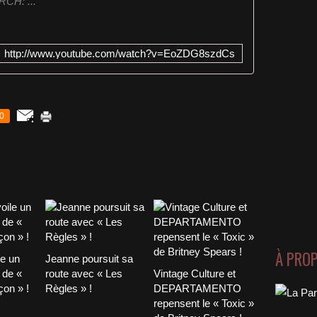
H: ...
http://www.youtube.com/watch?v=EoZDG8szdCs
0
À PRO
le un
Jeanne poursuit sa
 de «
route avec « Les
Vintage Culture et
on » !
Règles » !
DEPARTAMENTO
repensent le « Toxic »