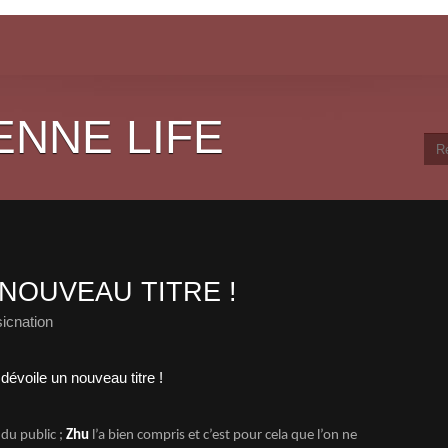
ENNE LIFE
NOUVEAU TITRE !
icnation
 du public ;
Zhu
l’a bien compris et c’est pour cela que l’on ne