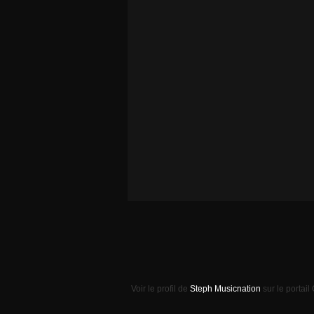
Voir le profil de
Steph Musicnation
sur le portail