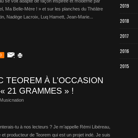
u se voit adapté de façon inspirée et moderne par
2019
l, Ma Belle-Mère ! » et sur les planches du Théâtre
n, Nadège Lacroix, Luq Hamett, Jean-Marie...
2018
2017
2016
0
2015
 TEOREM À L’OCCASION
« 21 GRAMMES » !
Musicnation
terais-tu à nos lecteurs ? Je m’appelle Rémi Libéreau,
e et producteur de Teorem qui est un projet indé. Je suis