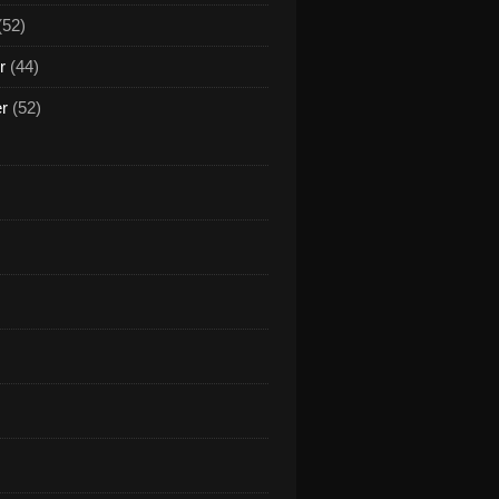
(52)
r
(44)
er
(52)