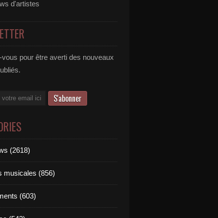
ews d'artistes
ETTER
vous pour être averti des nouveaux
publiés.
ORIES
ews (2618)
ts musicales (856)
ments (603)