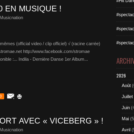
#Hit Dan
0 EN MUSIQUE !
#spectac
Musicnation
#spectac
#spectac
es (official video / clip officiel) √ (racine carrée)
w.stromae.net http://www.facebook.com/stromae
ARCHI
nible :... Indila - Dernière Danse 1er Album...
2026
Août
(
Juillet
0
Juin
(
Mai
(5
ORT AVEC « VICEBERG » !
Musicnation
Avril
(