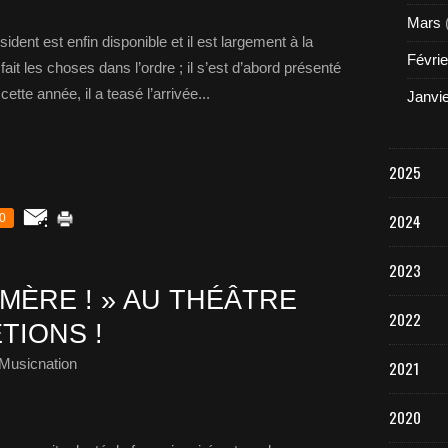
Mars
dent est enfin disponible et il est largement à la
Févrie
ait les choses dans l’ordre ; il s’est d’abord présenté
tte année, il a teasé l’arrivée...
Janvi
2025
2024
0
2023
-MÈRE ! » AU THÉÂTRE
2022
TIONS !
Musicnation
2021
2020