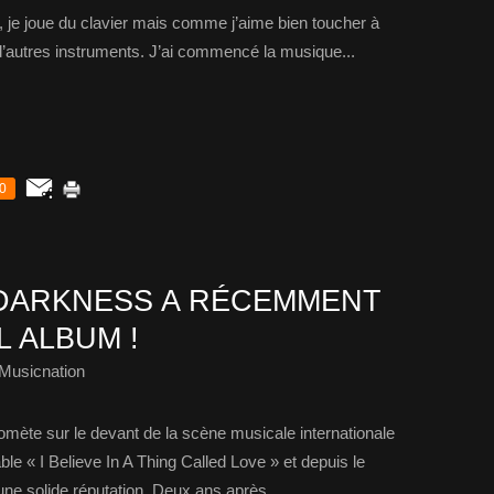
, je joue du clavier mais comme j’aime bien toucher à
n d’autres instruments. J’ai commencé la musique...
0
 DARKNESS A RÉCEMMENT
 ALBUM !
Musicnation
omète sur le devant de la scène musicale internationale
le « I Believe In A Thing Called Love » et depuis le
ne solide réputation. Deux ans après...