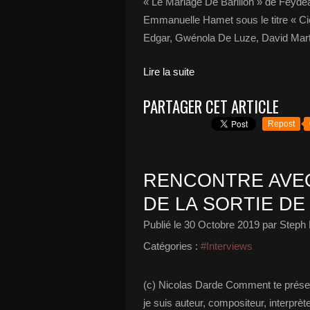
« Le Mariage De Barillon » de Feydea
Emmanuelle Hamet sous le titre « Cie
Edgar, Gwénola De Luze, David Marti
Lire la suite
PARTAGER CET ARTICLE
Repost
RENCONTRE AVEC
DE LA SORTIE DE 
Publié le
30 Octobre 2019
par Steph 
Catégories :
#Interviews
(c) Nicolas Darde Comment te présen
je suis auteur, compositeur, interprèt