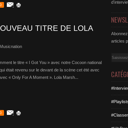
d'intervi
0
NEWSL
OUVEAU TITRE DE LOLA
Abonnez-
articles 
Musicnation
Email
ment le titre « I Got You » avec notre Cocoon national
ui était revenu sur le devant de la scène cet été avec
CATÉG
vec « Only For A Moment ». Lola Marsh...
#Intervi
#Playlis
0
#Classe