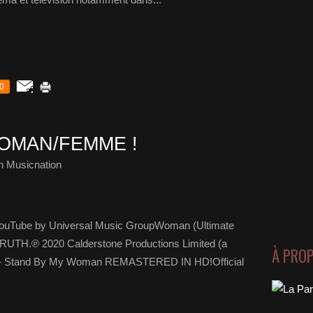
0
WOMAN/FEMME !
h Musicnation
ouTube by Universal Music GroupWoman (Ultimate
TH.℗ 2020 Calderstone Productions Limited (a
À PRO
vitz - Stand By My Woman REMASTERED IN HD!Official