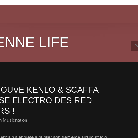
ENNE LIFE
OUVE KENLO & SCAFFA
SE ELECTRO DES RED
RS !
h Musicnation
ricain s’apprête à publier son treizième album studio