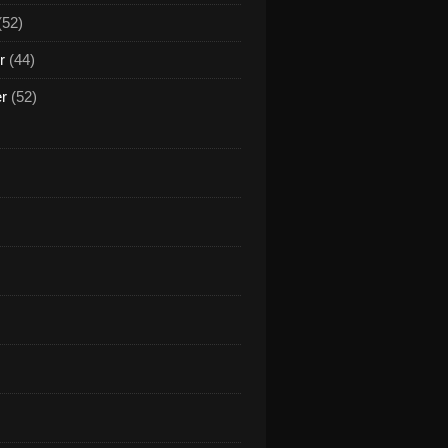
(52)
r
(44)
er
(52)