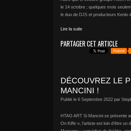
le 14 octobre ; quelques mois seuleme
le duo de DJS et producteurs Kenlo &
Lire la suite
PARTAGER CET ARTICLE
Repost
DÉCOUVREZ LE P
MANCINI !
Publié le
6 Septembre 2022
par Step
HTAG ART Si Mancini se présente au p
On Kiffe », l’artiste est loin d’être u
Monsigny ; comédien de théâtre, cin