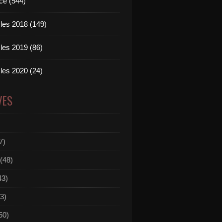
ce (544)
les 2018 (149)
les 2019 (86)
les 2020 (24)
VES
7)
(48)
43)
3)
50)