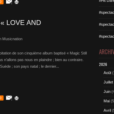
#Hit Dan
0
#spectac
 « LOVE AND
#spectac
#spectac
h Musicnation
ARCHI
oitation de son cinquième album baptisé « Magic Still
s n’allons pas nous en plaindre ; bien au contraire.
2026
n Suède ; son pays natal ; le dernier...
Août
(
Juillet
Juin
(
0
Mai
(5
Avril
(