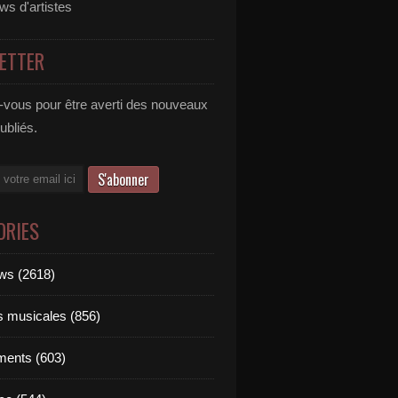
ews d'artistes
ETTER
vous pour être averti des nouveaux
publiés.
ORIES
ews (2618)
ts musicales (856)
ments (603)