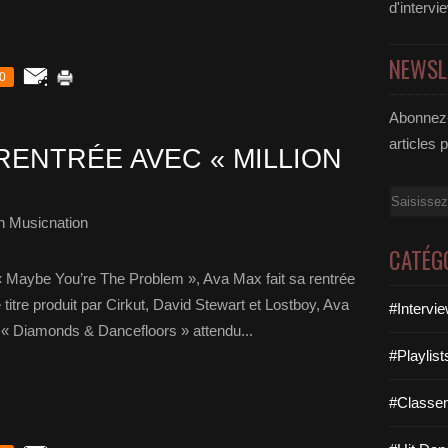
d'intervi
NEWSL
0
Abonnez-
articles 
 RENTRÉE AVEC « MILLION
Email
h Musicnation
CATÉG
« Maybe You’re The Problem », Ava Max fait sa rentrée
 titre produit par Cirkut, David Stewart et Lostboy, Ava
#Intervi
« Diamonds & Dancefloors » attendu...
#Playlis
#Classe