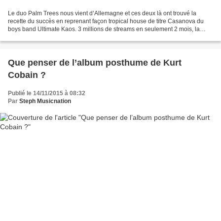
Le duo Palm Trees nous vient d’Allemagne et ces deux là ont trouvé la
recette du succès en reprenant façon tropical house de titre Casanova du
boys band Ultimate Kaos. 3 millions de streams en seulement 2 mois, la
version 2015 semble bien partie pour...
Que penser de l’album posthume de Kurt
Cobain ?
Publié le 14/11/2015 à 08:32
Par
Steph Musicnation