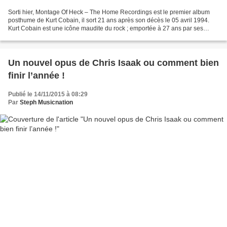
Sorti hier, Montage Of Heck – The Home Recordings est le premier album
posthume de Kurt Cobain, il sort 21 ans après son décès le 05 avril 1994.
Kurt Cobain est une icône maudite du rock ; emportée à 27 ans par ses
démons ; qui a marqué la rock des années...
Un nouvel opus de Chris Isaak ou comment bien
finir l’année !
Publié le 14/11/2015 à 08:29
Par
Steph Musicnation