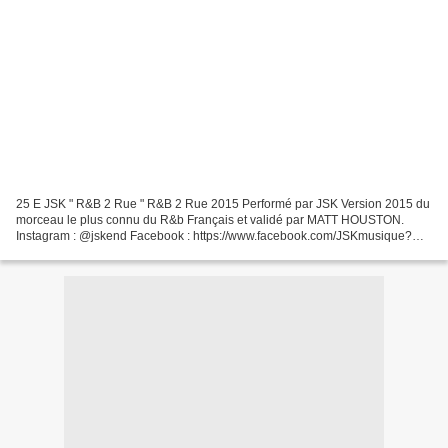
25 E JSK " R&B 2 Rue " R&B 2 Rue 2015 Performé par JSK Version 2015 du
morceau le plus connu du R&b Français et validé par MATT HOUSTON.
Instagram : @jskend Facebook : https://www.facebook.com/JSKmusique?
ref=hl Twitter : 24 - Barbara Lune " On Se Perd...