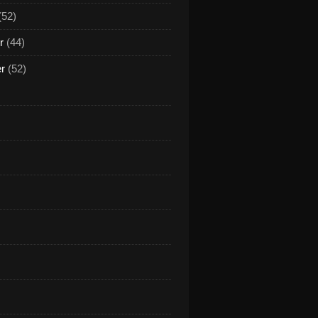
(52)
r
(44)
er
(52)