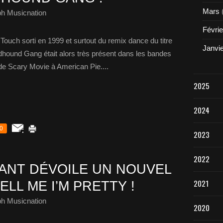
Mars
ph Musicnation
Févrie
Touch sorti en 1999 et surtout du remix dance du titre
Janvi
loodhound Gang était alors très présent dans les bandes
 de Scary Movie à American Pie....
2025
2024
0
2023
2022
ANT DÉVOILE UN NOUVEL
2021
LL ME I’M PRETTY !
ph Musicnation
2020