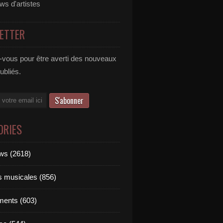
ews d'artistes
ETTER
vous pour être averti des nouveaux
publiés.
ORIES
ews (2618)
ts musicales (856)
ments (603)