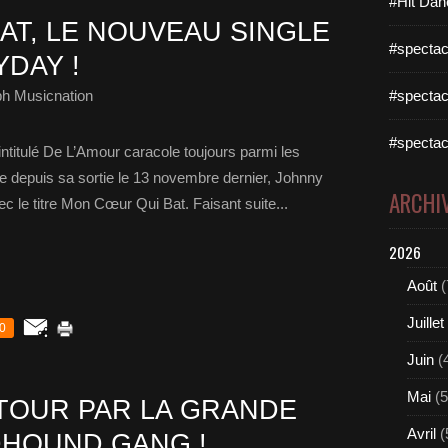
#Hit Dan
AT, LE NOUVEAU SINGLE
#spectac
DAY !
ph Musicnation
#spectac
#spectac
intitulé De L’Amour caracole toujours parmi les
e depuis sa sortie le 13 novembre dernier, Johnny
ARCHI
ec le titre Mon Cœur Qui Bat. Faisant suite...
2026
Août
(
Juillet
0
Juin
(
Mai
(5
ETOUR PAR LA GRANDE
Avril
(
DHOUND GANG !