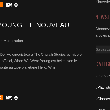
d'intervi
0
NEWSL
YOUNG, LE NOUVEAU
Abonnez-
articles 
ph Musicnation
Email
idéo live enregistrée à The Church Studios et mise en
nt officiel, When We Were Young est bel et bien le
CATÉG
suite au tube planétaire Hello, When...
#Intervi
#Playlis
0
#Classe