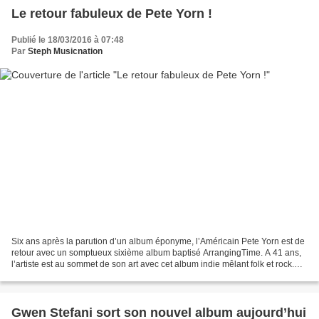
Le retour fabuleux de Pete Yorn !
Publié le 18/03/2016 à 07:48
Par
Steph Musicnation
Six ans après la parution d’un album éponyme, l’Américain Pete Yorn est de
retour avec un somptueux sixième album baptisé ArrangingTime. A 41 ans,
l’artiste est au sommet de son art avec cet album indie mêlant folk et rock.
ArrangingTime est un vrai régal...
Gwen Stefani sort son nouvel album aujourd’hui