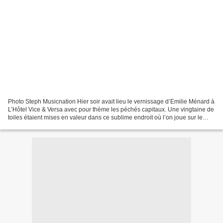
Photo Steph Musicnation Hier soir avait lieu le vernissage d’Emilie Ménard à
L’Hôtel Vice & Versa avec pour thème les péchés capitaux. Une vingtaine de
toiles étaient mises en valeur dans ce sublime endroit où l’on joue sur le
côté ange et démon. On y...