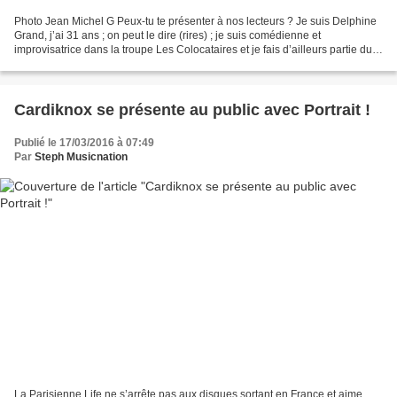
Photo Jean Michel G Peux-tu te présenter à nos lecteurs ? Je suis Delphine
Grand, j’ai 31 ans ; on peut le dire (rires) ; je suis comédienne et
improvisatrice dans la troupe Les Colocataires et je fais d’ailleurs partie du
noyau de la création avec Yoann...
Cardiknox se présente au public avec Portrait !
Publié le 17/03/2016 à 07:49
Par
Steph Musicnation
La Parisienne Life ne s’arrête pas aux disques sortant en France et aime