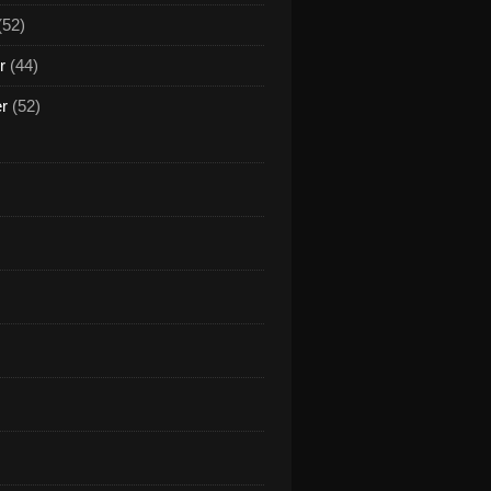
(52)
r
(44)
er
(52)