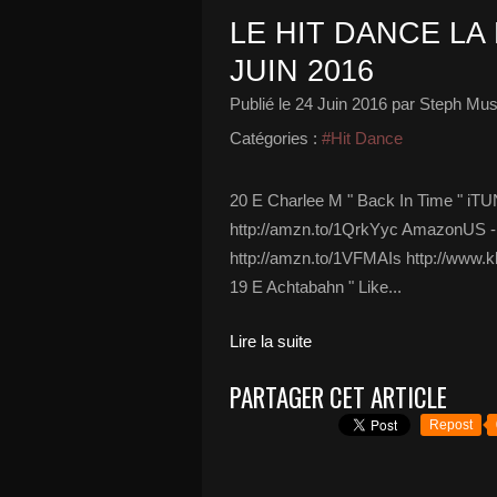
LE HIT DANCE LA 
JUIN 2016
Publié le
24 Juin 2016
par Steph Mus
Catégories :
#Hit Dance
20 E Charlee M " Back In Time " iTU
http://amzn.to/1QrkYyc AmazonUS -
http://amzn.to/1VFMAIs http://www.k
19 E Achtabahn " Like...
Lire la suite
PARTAGER CET ARTICLE
Repost