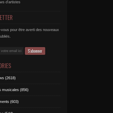
ews d'artistes
ETTER
vous pour être averti des nouveaux
publiés.
ORIES
ews (2618)
ts musicales (856)
ments (603)