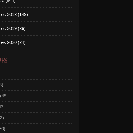
ce (544)
les 2018 (149)
les 2019 (86)
les 2020 (24)
VES
8)
(48)
43)
3)
50)