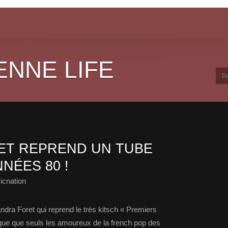
ENNE LIFE
ET REPREND UN TUBE
NÉES 80 !
icnation
ndra Foret qui reprend le très kitsch « Premiers
ue que seuls les amoureux de la french pop des