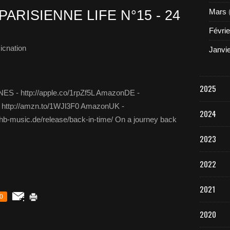
Mars
PARISIENNE LIFE N°15 - 24
Févrie
icnation
Janvi
2025
NES - http://apple.co/1rpZf5L AmazonDE -
 http://amzn.to/1WJl3F0 AmazonUK -
2024
hb-music.de/release/back-in-time/ On a journey back
2023
2022
2021
0
2020