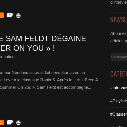
d'intervi
0
NEWSL
Abonnez-
E SAM FELDT DÉGAINE
articles 
ER ON YOU » !
Email
icnation
CATÉG
ucteur Néerlandais avait fait sensation avec sa
 Love » le classique Robin S. Après le titre « Been A
l « Summer On You ». Sam Feldt est accompagné...
#Intervi
#Playlis
#Classe
0