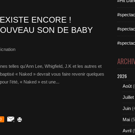
#Hit Dan
#spectac
EXISTE ENCORE !
OUVEAU SON DE BABY
#spectac
#spectac
icnation
ARCHI
nes telles qu’Ann Lee, Whigfield, J.K et les autres et
 baptisé « Naked » devrait vous faire revenir quelques
2026
pour l’été, « Naked » est une...
Août
(
Juillet
Juin
(
Mai
(5
0
Avril
(