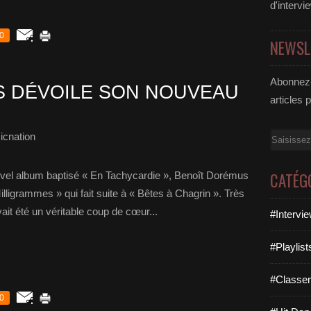
d'intervi
0
NEWSL
Abonnez-
 DÉVOILE SON NOUVEAU
articles 
icnation
Email
CATÉG
ouvel album baptisé « En Tachycardie », Benoît Dorémus
illigrammes » qui fait suite à « Bêtes à Chagrin ». Très
it été un véritable coup de cœur...
#Intervi
#Playlis
#Classe
0