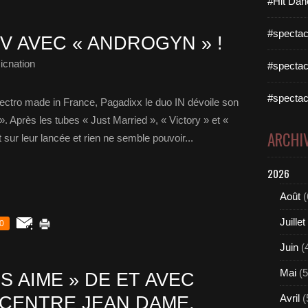
#Hit Dan
#spectac
IV AVEC « ANDROGYN » !
icnation
#spectac
#spectac
ectro made in France, Pagadixx le duo IN dévoile son
. Après les tubes « Just Married », « Victory » et «
ARCHI
sur leur lancée et rien ne semble pouvoir...
2026
Août
(
Juillet
0
Juin
(
Mai
(5
S AIME » DE ET AVEC
Avril
(
 CENTRE JEAN DAME,