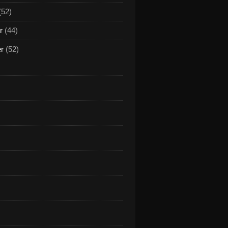
(52)
r
(44)
er
(52)