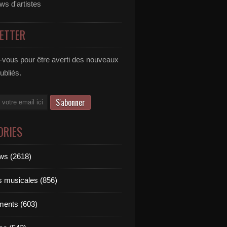
ews d'artistes
ETTER
vous pour être averti des nouveaux
publiés.
ORIES
ews (2618)
ts musicales (856)
ments (603)