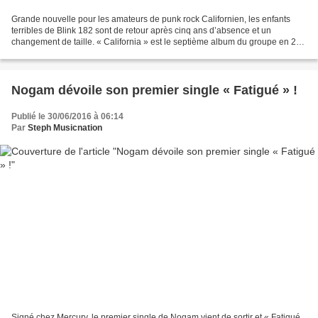
Grande nouvelle pour les amateurs de punk rock Californien, les enfants
terribles de Blink 182 sont de retour après cinq ans d’absence et un
changement de taille. « California » est le septième album du groupe en 21
ans et il a été précédé par le single...
Nogam dévoile son premier single « Fatigué » !
Publié le 30/06/2016 à 06:14
Par
Steph Musicnation
Signé chez Mercury, le premier single de Nogam vient de sortir et « Fatigué