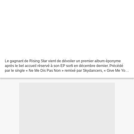
Le gagnant de Rising Star vient de dévoiler un premier album éponyme
après le bel accueil réservé à son EP sorti en décembre dernier. Précédé
par le single « Ne Me Dis Pas Non » remixé par Skydancers, « Give Me Your
Love » son duo avec Clara Channel et...