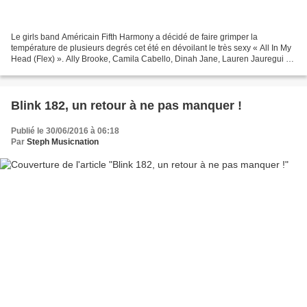
Le girls band Américain Fifth Harmony a décidé de faire grimper la
température de plusieurs degrés cet été en dévoilant le très sexy « All In My
Head (Flex) ». Ally Brooke, Camila Cabello, Dinah Jane, Lauren Jauregui et
Normani Kordei comptent bien surfer...
Blink 182, un retour à ne pas manquer !
Publié le 30/06/2016 à 06:18
Par
Steph Musicnation