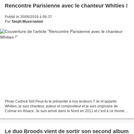
Rencontre Parisienne avec le chanteur Whities !
Publié le 30/06/2016 à 06:37
Par
Steph Musicnation
Photo Cedrick Nöt Peux-tu te présenter à nos lecteurs ? Je m’appelle
Whities, je suis chanteur, auteur et compositeur et je suis originaire de
Colmar en Alsace. Je suis arrivé dans le Nord en 2011 et c’est à ce moment-
là que j’ai choisi mon pseudo. J’ai...
Le duo Broods vient de sortir son second album