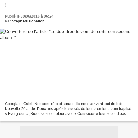
!
Publié le 30/06/2016 à 06:24
Par
Steph Musicnation
Georgia et Caleb Nott sont frère et sœur et ils nous arrivent tout droit de
Nouvelle-Zélande. Deux ans après le succès de leur premier album baptisé
« Evergreen », Broods est de retour avec « Conscious » leur second pas
discographique. Produit par Joel...