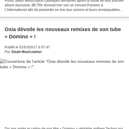
Photo Steph Musicnation Quelques semaines après la sortie de leur premier
album éponyme, ØCTAV donnait hier soir un concert Parisien à
L’International afin de présenter en live leur univers et leurs remarquables
morceaux. L’album est déjà une sacrée carte...
Oxia dévoile les nouveaux remixes de son tube
« Domino » !
Publié le 01/03/2017 à 07:47
Par
Steph Musicnation
Dix ans après le carton de son titre « Domino » véritable anthem Techno qui