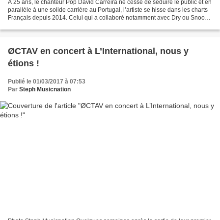
A 25 ans, le chanteur Pop David Carreira ne cesse de séduire le public et en
parallèle à une solide carrière au Portugal, l’artiste se hisse dans les charts
Français depuis 2014. Celui qui a collaboré notamment avec Dry ou Snoop
Dogg est de retour avec...
ØCTAV en concert à L’International, nous y
étions !
Publié le 01/03/2017 à 07:53
Par
Steph Musicnation