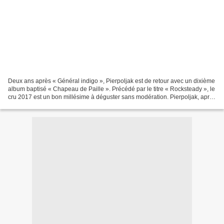
Deux ans après « Général indigo », Pierpoljak est de retour avec un dixième
album baptisé « Chapeau de Paille ». Précédé par le titre « Rocksteady », le
cru 2017 est un bon millésime à déguster sans modération. Pierpoljak, après
plus de 20 ans de carrière,...