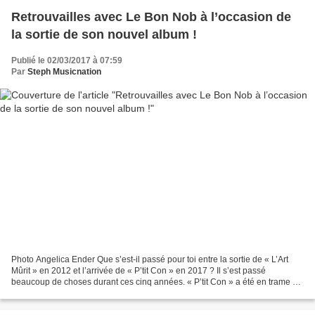
Retrouvailles avec Le Bon Nob à l’occasion de
la sortie de son nouvel album !
Publié le 02/03/2017 à 07:59
Par
Steph Musicnation
Photo Angelica Ender Que s’est-il passé pour toi entre la sortie de « L’Art
Mûrit » en 2012 et l’arrivée de « P’tit Con » en 2017 ? Il s’est passé
beaucoup de choses durant ces cinq années. « P’tit Con » a été en trame de
fond durant tout ce temps. Je...