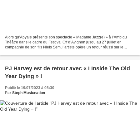
Alors qu’Abyale présente son spectacle « Madame Jazz(e) » à l’Ambigu
Théâtre dans le cadre du Festival Off d’Avignon jusqu’au 27 juillet en
compagnie de son fils Niels Sem, l’artiste opère un retour réussi sur le
dancefloor grâce à Fabien Scarlakens (DJ...
PJ Harvey est de retour avec « I Inside The Old
Year Dying » !
Publié le 19/07/2023 à 05:30
Par
Steph Musicnation