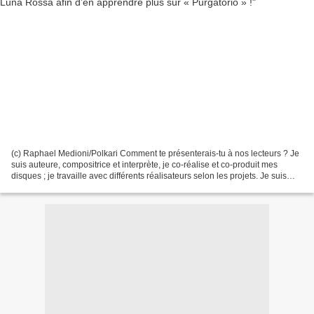
(c) Raphael Medioni/Polkari Comment te présenterais-tu à nos lecteurs ? Je
suis auteure, compositrice et interprète, je co-réalise et co-produit mes
disques ; je travaille avec différents réalisateurs selon les projets. Je suis
également coach vocal depuis...