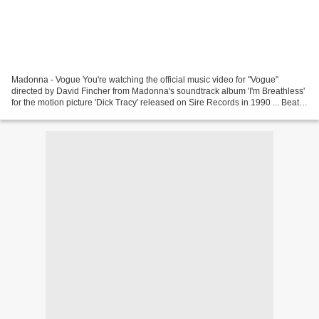
Madonna - Vogue You're watching the official music video for "Vogue"
directed by David Fincher from Madonna's soundtrack album 'I'm Breathless'
for the motion picture 'Dick Tracy' released on Sire Records in 1990 ... Beats
International - Dub Be Good...