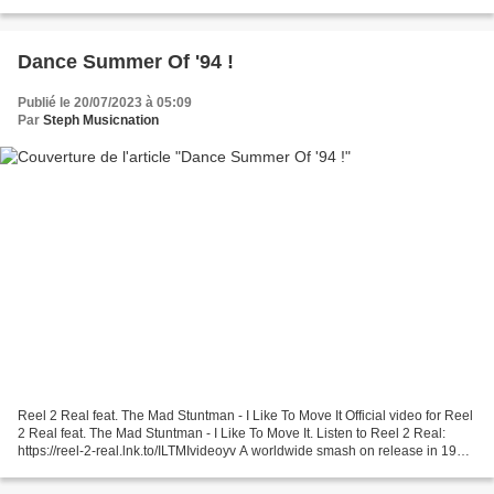
Wuki & Lee Foss - To Be Real 20 - La...
Dance Summer Of '94 !
Publié le 20/07/2023 à 05:09
Par
Steph Musicnation
Reel 2 Real feat. The Mad Stuntman - I Like To Move It Official video for Reel
2 Real feat. The Mad Stuntman - I Like To Move It. Listen to Reel 2 Real:
https://reel-2-real.lnk.to/ILTMIvideoyv A worldwide smash on release in 1994
(including number one...