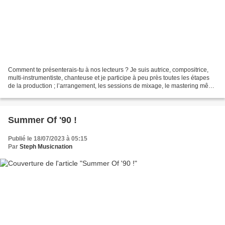
Comment te présenterais-tu à nos lecteurs ? Je suis autrice, compositrice,
multi-instrumentiste, chanteuse et je participe à peu près toutes les étapes
de la production ; l’arrangement, les sessions de mixage, le mastering même
si je le fais avec mon...
Summer Of '90 !
Publié le 18/07/2023 à 05:15
Par
Steph Musicnation