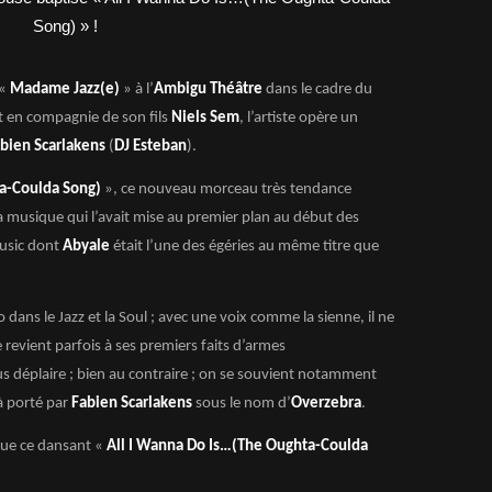
«
Madame Jazz(e)
» à l’
Ambigu Théâtre
dans le cadre du
et en compagnie de son fils
Niels Sem
, l’artiste opère un
bien Scarlakens
(
DJ Esteban
).
a-Coulda Song)
», ce nouveau morceau très tendance
a musique qui l’avait mise au premier plan au début des
usic dont
Abyale
était l’une des égéries au même titre que
rio dans le Jazz et la Soul ; avec une voix comme la sienne, il ne
 revient parfois à ses premiers faits d’armes
s déplaire ; bien au contraire ; on se souvient notamment
à porté par
Fabien Scarlakens
sous le nom d’
Overzebra
.
que ce dansant «
All I Wanna Do Is…(The Oughta-Coulda