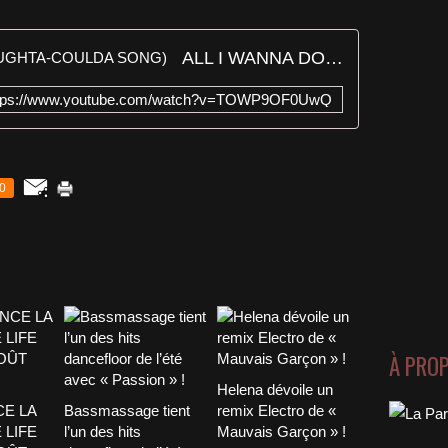
ALL I WANNA DO IS... (THE OUGHTA-COULDA SONG)
tps://www.youtube.com/watch?v=TOWP9OF0UwQ
0
À PRO
Helena dévoile un
CE LA
Bassmassage tient
remix Electro de «
 LIFE
l’un des hits
Mauvais Garçon » !