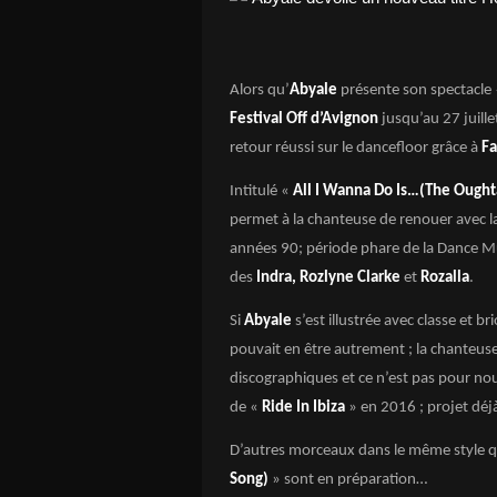
Alors qu’
Abyale
présente son spectacle 
Festival Off d’Avignon
jusqu’au 27 juill
retour réussi sur le dancefloor grâce à
Fa
Intitulé «
All I Wanna Do Is…(The Ought
permet à la chanteuse de renouer avec l
années 90; période phare de la Dance M
des
Indra, Rozlyne Clarke
et
Rozalla
.
Si
Abyale
s’est illustrée avec classe et b
pouvait en être autrement ; la chanteuse
discographiques et ce n’est pas pour nou
de «
Ride In Ibiza
» en 2016 ; projet déj
D’autres morceaux dans le même style 
Song)
» sont en préparation…