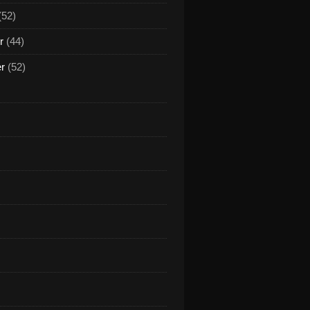
(52)
r
(44)
er
(52)