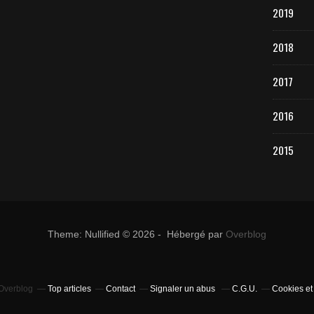
2019
2018
2017
2016
2015
Theme: Nullified © 2026 - Hébergé par
Overblog
 Overblog
Top articles
Contact
Signaler un abus
C.G.U.
Cookies et