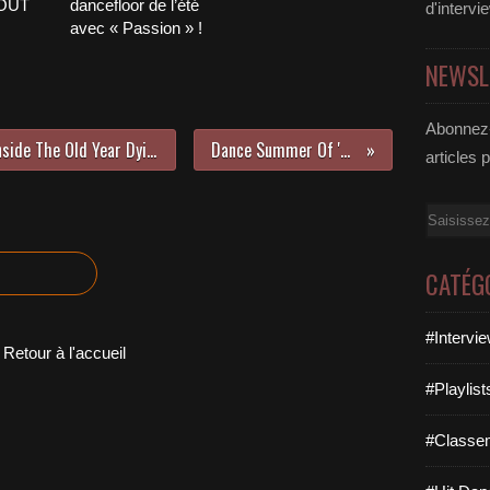
AOÛT
dancefloor de l’été
d'intervi
avec « Passion » !
NEWSL
Abonnez-
PJ Harvey est de retour avec « I Inside The Old Year Dying » !
Dance Summer Of '94 !
articles 
Email
CATÉG
#Intervi
Retour à l'accueil
#Playlis
#Classe