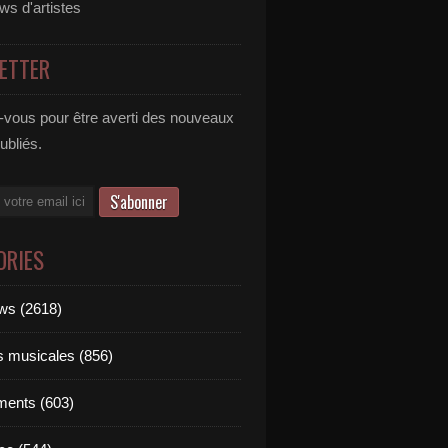
ews d'artistes
ETTER
vous pour être averti des nouveaux
publiés.
ORIES
ews (2618)
ts musicales (856)
ments (603)