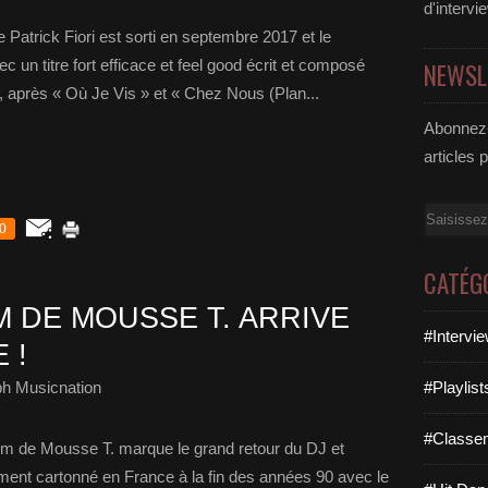
d'intervi
Patrick Fiori est sorti en septembre 2017 et le
 un titre fort efficace et feel good écrit et composé
NEWSL
 après « Où Je Vis » et « Chez Nous (Plan...
Abonnez-
articles 
Email
0
CATÉG
 DE MOUSSE T. ARRIVE
#Intervi
 !
ph Musicnation
#Playlis
#Classe
um de Mousse T. marque le grand retour du DJ et
ment cartonné en France à la fin des années 90 avec le