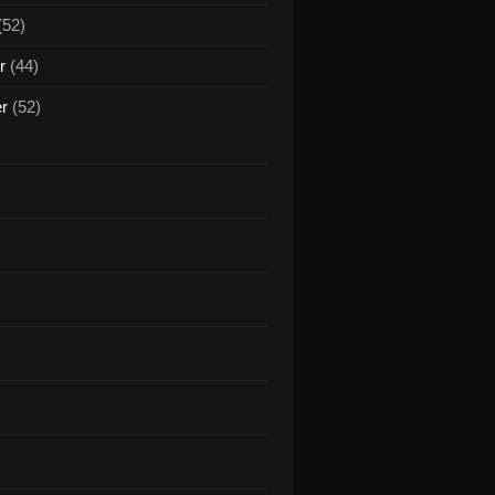
(52)
r
(44)
er
(52)