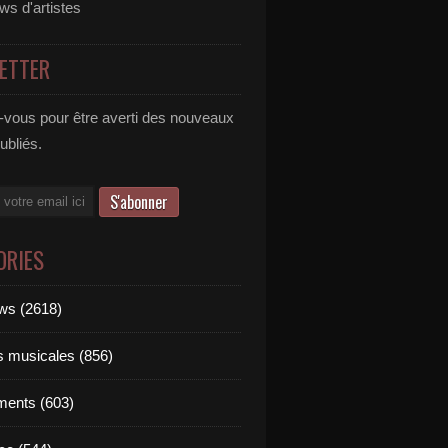
ews d'artistes
ETTER
vous pour être averti des nouveaux
publiés.
ORIES
ews (2618)
ts musicales (856)
ments (603)