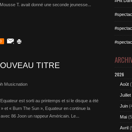
#Hit Dan
, Mousse T. avait donné une seconde jeunesse...
#spectac
#spectac
0
#spectac
ARCHI
OUVEAU TITRE
2026
ph Musicnation
Août
(
Juillet
quateur est sorti au printemps et si le disque a été
Juin
(
 » et « Burn The Sun », Equateur en continue la
e avec 86 Joon un rappeur Américain. Le...
Mai
(5
Avril
(