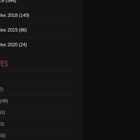
ce (544)
les 2018 (149)
les 2019 (86)
les 2020 (24)
VES
7)
(48)
43)
3)
50)