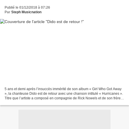
Publié le 01/12/2018 à 07:26
Par
Steph Musicnation
5 ans et demi après l’insuccès immérité de son album « Girl Who Got Away
», la chanteuse Dido est de retour avec une chanson intitulé « Hurricanes ».
Titre que l’artiste a composé en compagnie de Rick Nowels et de son frère
Rollo, « Hurricanes » a la...