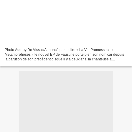
Photo Audrey De Vissac Annoncé par le titre « La Vie Promesse », «
Métamorphoses » le nouvel EP de Faustine porte bien son nom car depuis
la parution de son précédent disque il y a deux ans, la chanteuse a
beaucoup évolué. Si le talent demeure, il se...