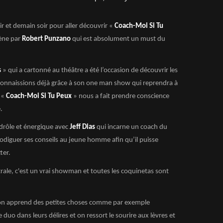
ir et demain soir pour aller découvrir «
Coach-Moi Si Tu
cène par
Robert Punzano
qui est absolument un must du
s
» qui a cartonné au théâtre a été l’occasion de découvrir les
onnaissions déjà grâce à son one man show qui reprendra à
 «
Coach-Moi Si Tu Peux
» nous a fait prendre conscience
.
 drôle et énergique avec
Jeff Dias
qui incarne un coach du
prodiguer ses conseils au jeune homme afin qu’il puisse
ter.
trale, c'est un vrai showman et toutes les coquinetas sont
 on apprend des petites choses comme par exemple
 duo dans leurs délires et on ressort le sourire aux lèvres et