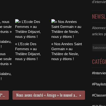
d'intervi
NEWSL
Abonnez-
articles 
« L’Ecole Des
« Nos Années Saint
Email
Femmes » au
Germain » au
nous
Théâtre Déjazet,
Théâtre de Nesle,
ne seule
nous y étions !
nous y étions !
CATÉG
réunis »
#Intervi
alabru,
 !
#Playlis
LE HIT DANCE LA PARISIENNE LIFE N°129 - 31 AOUT 2018
Nous avons écouté « Amigo » le nouvel album de Kendji Girac !
#Classe