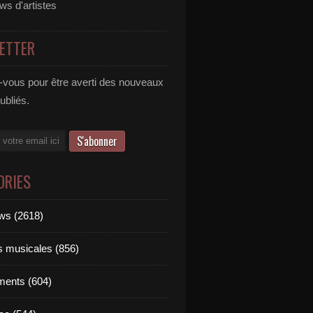
ews d'artistes
ETTER
vous pour être averti des nouveaux
publiés.
ORIES
ews (2618)
ts musicales (856)
ments (604)