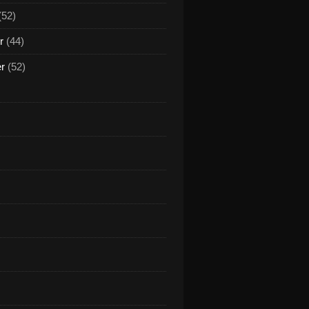
(52)
r
(44)
er
(52)