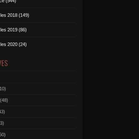
ce (544)
les 2018 (149)
les 2019 (86)
les 2020 (24)
VES
10)
(48)
43)
3)
50)