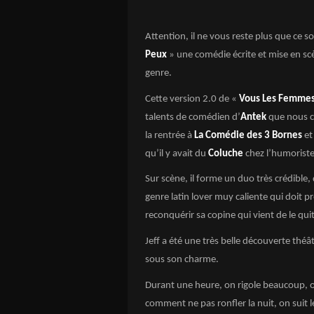
Attention, il ne vous reste plus que ce so
Peux
» une comédie écrite et mise en s
genre.
Cette version 2.0 de «
Vous Les Femme
talents de comédien d’
Antek
que nous c
la rentrée à
La Comédie des 3 Bornes
et
qu’il y avait du
Coluche
chez l’humoriste
Sur scène, il forme un duo très crédible,
genre latin lover muy caliente qui doit 
reconquérir sa copine qui vient de le quit
Jeff a été une très belle découverte théâ
sous son charme.
Durant une heure, on rigole beaucoup,
comment ne pas ronfler la nuit, on suit le