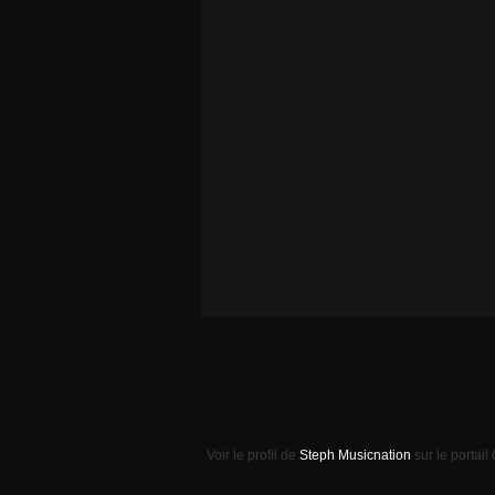
Voir le profil de
Steph Musicnation
sur le portail