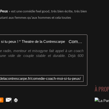
 Peux
» est une comédie feel good, très bien écrite, très bien
e autant aux femmes qu’aux hommes et cela toutes
Comédie à succès * Coach-moi si tu peux ! * Theatre de la Contrescarpe
e radin, menteur et misogyne fait appel à un coach
une vide de couple stable et durable. Déjà 600
redelacontrescarpe.fr/comedie-coach-moi-si-tu-peux/
À PRO
0