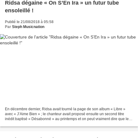
Ridsa dégaine « On S’En Ira » un futur tube
ensoleillé !
Publié le 21/08/2018 à 05:58
Par
Steph Musicnation
En décembre dernier, Ridsa avait tourné la page de son album « Libre »
avec « J’Aime Bien » ; le chanteur avait proposé ensuite un second titre
inédit baptisé « Désabonné » au printemps et on peut vraiment dire que le
succès se poursuit pour l’artiste...