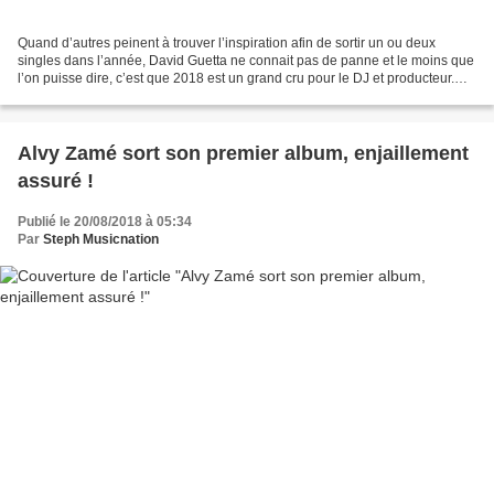
Quand d’autres peinent à trouver l’inspiration afin de sortir un ou deux
singles dans l’année, David Guetta ne connait pas de panne et le moins que
l’on puisse dire, c’est que 2018 est un grand cru pour le DJ et producteur.
Depuis « Helium » sorti en...
Alvy Zamé sort son premier album, enjaillement
assuré !
Publié le 20/08/2018 à 05:34
Par
Steph Musicnation