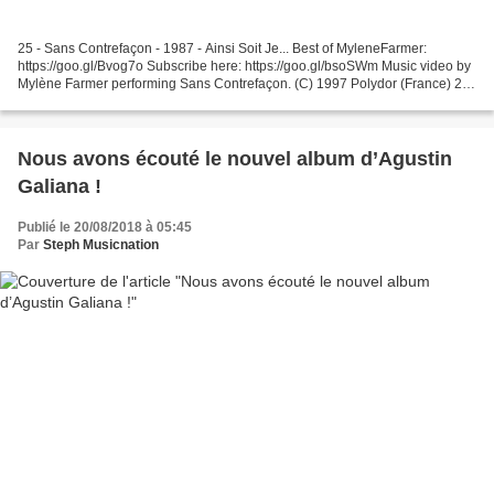
25 - Sans Contrefaçon - 1987 - Ainsi Soit Je... Best of MyleneFarmer:
https://goo.gl/Bvog7o Subscribe here: https://goo.gl/bsoSWm Music video by
Mylène Farmer performing Sans Contrefaçon. (C) 1997 Polydor (France) 24
- Maman A Tort - 1984 - Cendres De...
Nous avons écouté le nouvel album d’Agustin
Galiana !
Publié le 20/08/2018 à 05:45
Par
Steph Musicnation