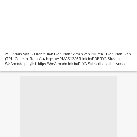
25 - Armin Van Buuren " Blah Blah Blah " Armin van Buuren - Blah Blah Blah
(TRU Concept Remix) ▶ https://ARMAS1386R.lnk.to/BBBRYA Stream
WeArmada playlist: https://WeArmada.lnk.to/PLYA Subscribe to the Armada
Music YouTube channel: ... 24 - Claptone "...