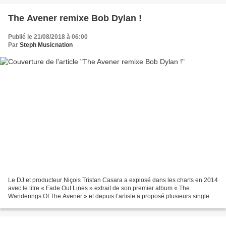
The Avener remixe Bob Dylan !
Publié le 21/08/2018 à 06:00
Par
Steph Musicnation
Le DJ et producteur Niçois Tristan Casara a explosé dans les charts en 2014
avec le titre « Fade Out Lines » extrait de son premier album « The
Wanderings Of The Avener » et depuis l’artiste a proposé plusieurs singles à
succès et collaboré avec Mylène...