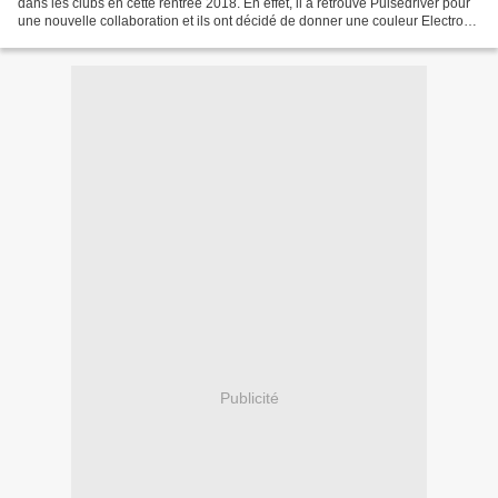
dans les clubs en cette rentrée 2018. En effet, il a retrouvé Pulsedriver pour
une nouvelle collaboration et ils ont décidé de donner une couleur Electro-
House au « So Sick » de...
Publicité