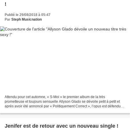
!
Publié le 29/08/2018 à 05:47
Par
Steph Musicnation
Attendu pour cet automne, « S-Moi » le premier album de la très
prometteuse et toujours sensuelle Allyson Glado se dévoile petit à petit et
après avoir été annoncé par « Politiquement Correct », l’opus est défendu
dès à présent par « La Femme ElastiX...
Jenifer est de retour avec un nouveau single !