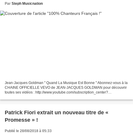
Par
Steph Musicnation
Jean-Jacques Goldman " Quand La Musique Est Bonne " Abonnez-vous à la
CHAINE OFFICIELLE VEVO de JEAN-JACQUES GOLDMAN pour découvrir
toutes ses vidéos : http://www.youtube.com/subscription_center?
add_user=JeanJGoldmanVEVO ... Marc Lavoine " Je Me Sens...
Patrick Fiori extrait un nouveau titre de «
Promesse » !
Publié le 28/08/2018 à 05:33