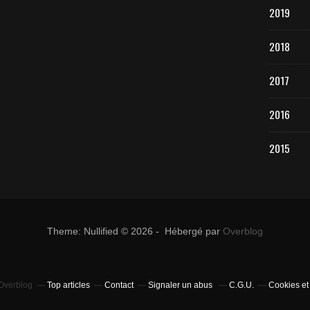
2019
2018
2017
2016
2015
Theme: Nullified © 2026 - Hébergé par
Overblog
 Overblog
Top articles
Contact
Signaler un abus
C.G.U.
Cookies et