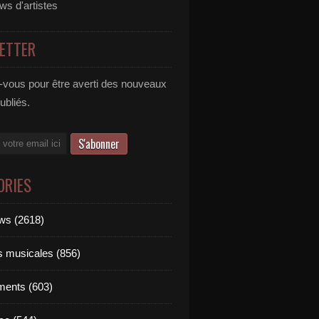
ews d'artistes
ETTER
vous pour être averti des nouveaux
publiés.
ORIES
ews (2618)
ts musicales (856)
ments (603)