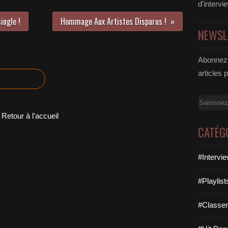
d'intervi
ingle !
Hommage Aux Artistes Disparus !
NEWSL
Abonnez-
articles 
Email
Retour à l'accueil
CATÉG
#Intervi
#Playlis
#Classe