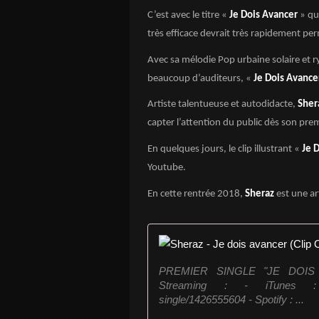
C’est avec le titre «
Je Dois Avancer
» q
très efficace devrait très rapidement perme
Avec sa mélodie Pop urbaine solaire et r
beaucoup d’auditeurs, «
Je Dois Avance
Artiste talentueuse et autodidacte,
Sher
capter l’attention du public dès son premi
En quelques jours, le clip illustrant «
Je 
Youtube.
En cette rentrée 2018,
Sheraz
est une art
PREMIER SINGLE "JE DOIS 
Streaming : - iTunes : https
single/1426555604 - Spotify : ...