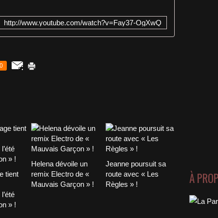
http://www.youtube.com/watch?v=Fay37-OgXwQ
0
Helena dévoile un
Jeanne poursuit sa
À PRO
 tient
remix Electro de «
route avec « Les
Mauvais Garçon » !
Règles » !
l’été
n » !