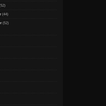
(52)
r
(44)
er
(52)