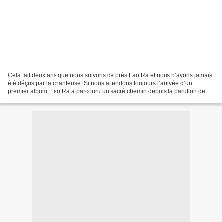
Cela fait deux ans que nous suivons de près Lao Ra et nous n’avons jamais
été déçus par la chanteuse. Si nous attendons toujours l’arrivée d’un
premier album, Lao Ra a parcouru un sacré chemin depuis la parution de
l’EP « Jesus Made Me Bad » au printemps...