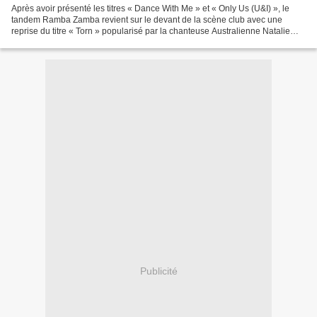
Après avoir présenté les titres « Dance With Me » et « Only Us (U&I) », le
tandem Ramba Zamba revient sur le devant de la scène club avec une
reprise du titre « Torn » popularisé par la chanteuse Australienne Natalie
Imbruglia en 1997. Saviez-vous qu’avant...
Publicité