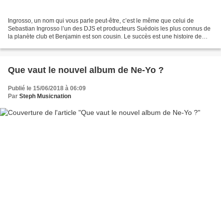
Ingrosso, un nom qui vous parle peut-être, c’est le même que celui de
Sebastian Ingrosso l’un des DJS et producteurs Suédois les plus connus de
la planète club et Benjamin est son cousin. Le succès est une histoire de
famille chez les Ingrosso car à 20...
Que vaut le nouvel album de Ne-Yo ?
Publié le 15/06/2018 à 06:09
Par
Steph Musicnation