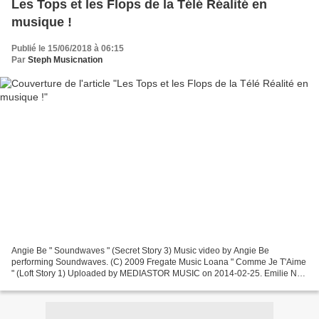
Les Tops et les Flops de la Télé Réalité en
musique !
Publié le 15/06/2018 à 06:15
Par
Steph Musicnation
Angie Be " Soundwaves " (Secret Story 3) Music video by Angie Be
performing Soundwaves. (C) 2009 Fregate Music Loana " Comme Je T'Aime
" (Loft Story 1) Uploaded by MEDIASTOR MUSIC on 2014-02-25. Emilie Nef
Naf " Contradictions " (Secret Story 3) Clip...