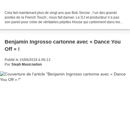
Cela fait maintenant plus de vingt ans que Bob Sinclar ; l’un des grands
pontes de la French Touch ; nous fait danser. Le DJ et producteur n’a pas
son pareil pour créer de véritables pépites House qui cartonnent dans les
charts et dans les clubs et pas...
Benjamin Ingrosso cartonne avec « Dance You
Off » !
Publié le 15/06/2018 à 06:13
Par
Steph Musicnation