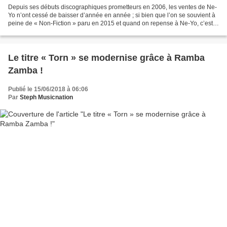
Depuis ses débuts discographiques prometteurs en 2006, les ventes de Ne-
Yo n’ont cessé de baisser d’année en année ; si bien que l’on se souvient à
peine de « Non-Fiction » paru en 2015 et quand on repense à Ne-Yo, c’est
plus au travers de ses collaborations...
Le titre « Torn » se modernise grâce à Ramba
Zamba !
Publié le 15/06/2018 à 06:06
Par
Steph Musicnation