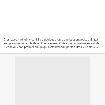
C’est avec « Alright » sorti il y a quelques jours que la talentueuse Jain fait
son grand retour sur le devant de la scène. Portée par l’immense succès de
« Zanaka » son premier album qui a été défendu par les titres « Come », «
Makeba » et « Dynabeat...