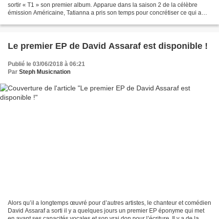
sortir « T1 » son premier album. Apparue dans la saison 2 de la célèbre
émission Américaine, Tatianna a pris son temps pour concrétiser ce qui a
toujours été son plan de carrière....
Le premier EP de David Assaraf est disponible !
Publié le 03/06/2018 à 06:21
Par
Steph Musicnation
Alors qu’il a longtemps œuvré pour d’autres artistes, le chanteur et comédien
David Assaraf a sorti il y a quelques jours un premier EP éponyme qui met
en avant ses capacités vocales et son vrai don pour l’écriture. Il y a de la