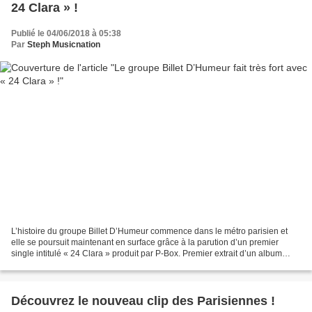
24 Clara » !
Publié le 04/06/2018 à 05:38
Par
Steph Musicnation
L’histoire du groupe Billet D’Humeur commence dans le métro parisien et
elle se poursuit maintenant en surface grâce à la parution d’un premier
single intitulé « 24 Clara » produit par P-Box. Premier extrait d’un album
baptisé « Hollywood » bientôt disponible,...
Découvrez le nouveau clip des Parisiennes !