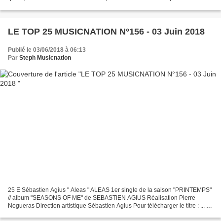
totalement l’artiste. On...
LE TOP 25 MUSICNATION N°156 - 03 Juin 2018
Publié le 03/06/2018 à 06:13
Par
Steph Musicnation
25 E Sébastien Agius " Aleas " ALEAS 1er single de la saison "PRINTEMPS"
// album "SEASONS OF ME" de SEBASTIEN AGIUS Réalisation Pierre
Nogueras Direction artistique Sébastien Agius Pour télécharger le titre : ... 24
E Yamin Alma " UFO " Written & composed...