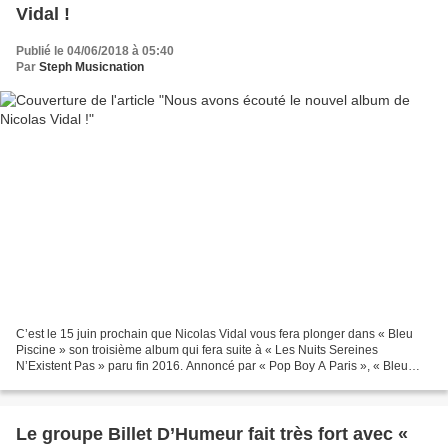
Vidal !
Publié le 04/06/2018 à 05:40
Par
Steph Musicnation
C’est le 15 juin prochain que Nicolas Vidal vous fera plonger dans « Bleu
Piscine » son troisième album qui fera suite à « Les Nuits Sereines
N’Existent Pas » paru fin 2016. Annoncé par « Pop Boy A Paris », « Bleu
Piscine » est un véritable témoignage...
Le groupe Billet D’Humeur fait très fort avec «