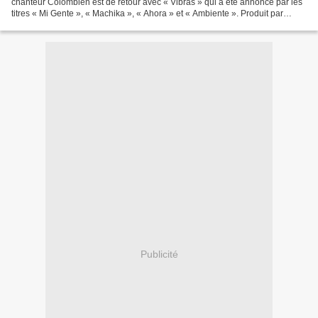
chanteur Colombien est de retour avec « Vibras » qui a été annoncé par les
titres « Mi Gente », « Machika », « Ahora » et « Ambiente ». Produit par
ChildsPlay, Chuckie, Gaby Music,...
Publicité