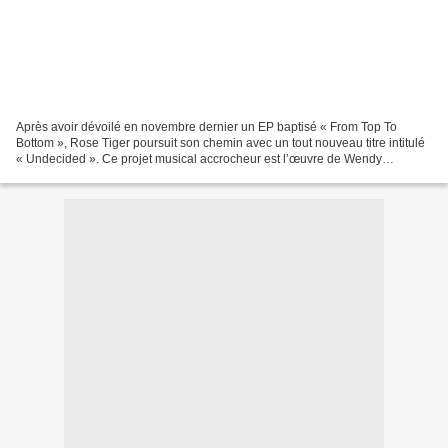
Après avoir dévoilé en novembre dernier un EP baptisé « From Top To
Bottom », Rose Tiger poursuit son chemin avec un tout nouveau titre intitulé
« Undecided ». Ce projet musical accrocheur est l’œuvre de Wendy
Killmann un artiste nourri à la musique new-wave...