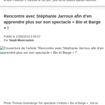
le titre « Marilyn ». Dévoilé le 1er juin ; jour où la célèbre Marilyn Monroe
aurait fêté ses 92 ans ; le nouveau...
Rencontre avec Stéphanie Jarroux afin d’en
apprendre plus sur son spectacle « Bio et Barge
» !
Publié le 11/06/2018 à 05:57
Par
Steph Musicnation
Photo Thomas Graindorge Ton spectacle s’intitule « Bio et Barge » ; est-ce