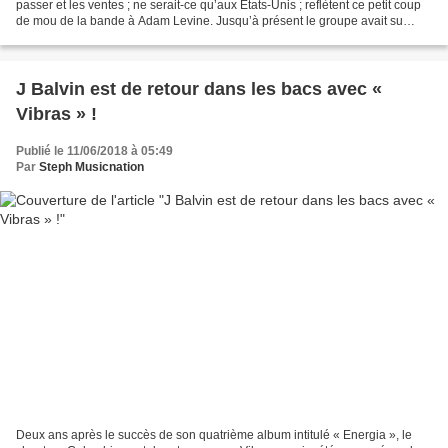
passer et les ventes ; ne serait-ce qu’aux États-Unis ; reflètent ce petit coup
de mou de la bande à Adam Levine. Jusqu’à présent le groupe avait su
toujours évoluer et rester égal...
J Balvin est de retour dans les bacs avec «
Vibras » !
Publié le 11/06/2018 à 05:49
Par
Steph Musicnation
Deux ans après le succès de son quatrième album intitulé « Energia », le