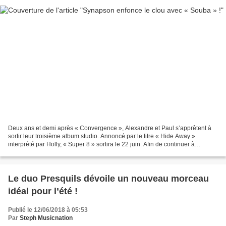
Deux ans et demi après « Convergence », Alexandre et Paul s’apprêtent à
sortir leur troisième album studio. Annoncé par le titre « Hide Away »
interprété par Holly, « Super 8 » sortira le 22 juin. Afin de continuer à
présenter leur nouveau projet, le...
Le duo Presquils dévoile un nouveau morceau
idéal pour l’été !
Publié le 12/06/2018 à 05:53
Par
Steph Musicnation