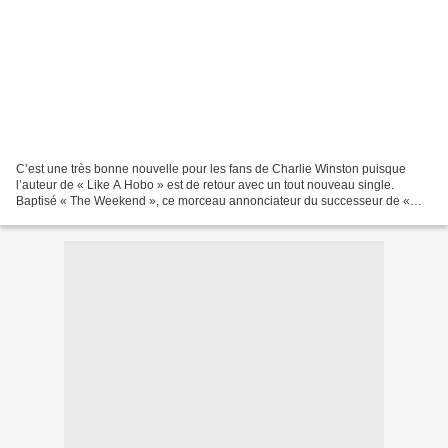
C’est une très bonne nouvelle pour les fans de Charlie Winston puisque
l’auteur de « Like A Hobo » est de retour avec un tout nouveau single.
Baptisé « The Weekend », ce morceau annonciateur du successeur de «
Curio City » paru en 2015 témoigne d’une...