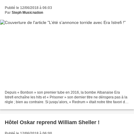
Publié le 12/06/2018 à 06:03
Par
Steph Musicnation
Depuis « Bonbon » son premier tube en 2016, la bombe Albanaise Era
Istrefi enchaîne les hits et « Prisoner » son dernier titre ne dérogera pas à la
règle ; bien au contraire. Si jusqu’alors, « Redrum » était notre titre favori de
l’artiste, « Prisoner...
Hôtel Oskar reprend William Sheller !
Publié le 12/06/2018 à 06:00