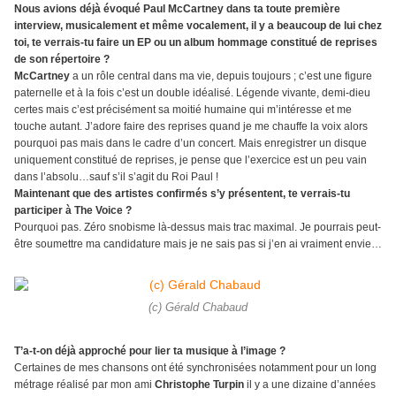
Nous avions déjà évoqué Paul McCartney dans ta toute première
interview, musicalement et même vocalement, il y a beaucoup de lui chez
toi, te verrais-tu faire un EP ou un album hommage constitué de reprises
de son répertoire ?
McCartney
a un rôle central dans ma vie, depuis toujours ; c’est une figure
paternelle et à la fois c’est un double idéalisé. Légende vivante, demi-dieu
certes mais c’est précisément sa moitié humaine qui m’intéresse et me
touche autant. J’adore faire des reprises quand je me chauffe la voix alors
pourquoi pas mais dans le cadre d’un concert. Mais enregistrer un disque
uniquement constitué de reprises, je pense que l’exercice est un peu vain
dans l’absolu…sauf s’il s’agit du Roi Paul !
Maintenant que des artistes confirmés s’y présentent, te verrais-tu
participer à The Voice ?
Pourquoi pas. Zéro snobisme là-dessus mais trac maximal. Je pourrais peut-
être soumettre ma candidature mais je ne sais pas si j’en ai vraiment envie…
(c) Gérald Chabaud
T’a-t-on déjà approché pour lier ta musique à l’image ?
Certaines de mes chansons ont été synchronisées notamment pour un long
métrage réalisé par mon ami
Christophe Turpin
il y a une dizaine d’années