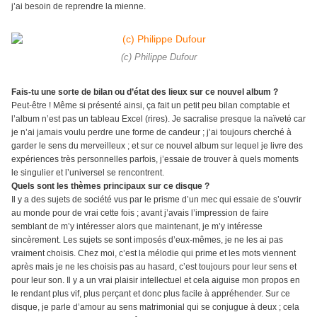
j’ai besoin de reprendre la mienne.
(c) Philippe Dufour
Fais-tu une sorte de bilan ou d’état des lieux sur ce nouvel album ?
Peut-être ! Même si présenté ainsi, ça fait un petit peu bilan comptable et
l’album n’est pas un tableau Excel (rires). Je sacralise presque la naïveté car
je n’ai jamais voulu perdre une forme de candeur ; j’ai toujours cherché à
garder le sens du merveilleux ; et sur ce nouvel album sur lequel je livre des
expériences très personnelles parfois, j’essaie de trouver à quels moments
le singulier et l’universel se rencontrent.
Quels sont les thèmes principaux sur ce disque ?
Il y a des sujets de société vus par le prisme d’un mec qui essaie de s’ouvrir
au monde pour de vrai cette fois ; avant j’avais l’impression de faire
semblant de m’y intéresser alors que maintenant, je m’y intéresse
sincèrement. Les sujets se sont imposés d’eux-mêmes, je ne les ai pas
vraiment choisis. Chez moi, c’est la mélodie qui prime et les mots viennent
après mais je ne les choisis pas au hasard, c’est toujours pour leur sens et
pour leur son. Il y a un vrai plaisir intellectuel et cela aiguise mon propos en
le rendant plus vif, plus perçant et donc plus facile à appréhender. Sur ce
disque, je parle d’amour au sens matrimonial qui se conjugue à deux ; cela