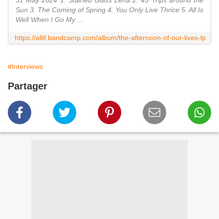
31 May 2024 1. Stained Glass Lena 2. 45 Trips around the
Sun 3. The Coming of Spring 4. You Only Live Thrice 5. All Is
Well When I Go My ...
https://allif.bandcamp.com/album/the-afternoon-of-our-lives-lp
#Interviews
Partager