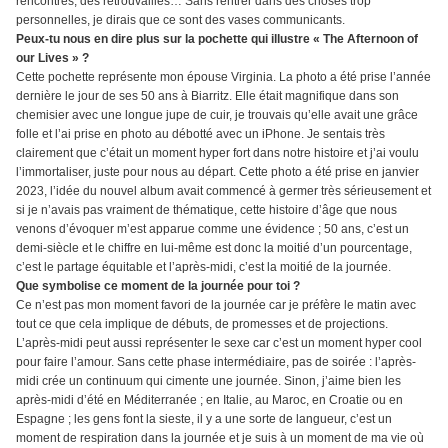
rencontres, des retrouvailles… Sans rentrer dans des choses trop
personnelles, je dirais que ce sont des vases communicants.
Peux-tu nous en dire plus sur la pochette qui illustre « The Afternoon of
our Lives » ?
Cette pochette représente mon épouse Virginia. La photo a été prise l’année
dernière le jour de ses 50 ans à Biarritz. Elle était magnifique dans son
chemisier avec une longue jupe de cuir, je trouvais qu’elle avait une grâce
folle et l’ai prise en photo au débotté avec un iPhone. Je sentais très
clairement que c’était un moment hyper fort dans notre histoire et j’ai voulu
l’immortaliser, juste pour nous au départ. Cette photo a été prise en janvier
2023, l’idée du nouvel album avait commencé à germer très sérieusement et
si je n’avais pas vraiment de thématique, cette histoire d’âge que nous
venons d’évoquer m’est apparue comme une évidence ; 50 ans, c’est un
demi-siècle et le chiffre en lui-même est donc la moitié d’un pourcentage,
c’est le partage équitable et l’après-midi, c’est la moitié de la journée.
Que symbolise ce moment de la journée pour toi ?
Ce n’est pas mon moment favori de la journée car je préfère le matin avec
tout ce que cela implique de débuts, de promesses et de projections.
L’après-midi peut aussi représenter le sexe car c’est un moment hyper cool
pour faire l’amour. Sans cette phase intermédiaire, pas de soirée : l’après-
midi crée un continuum qui cimente une journée. Sinon, j’aime bien les
après-midi d’été en Méditerranée ; en Italie, au Maroc, en Croatie ou en
Espagne ; les gens font la sieste, il y a une sorte de langueur, c’est un
moment de respiration dans la journée et je suis à un moment de ma vie où