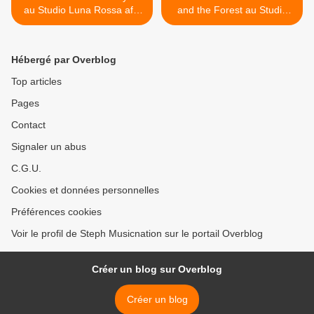
au Studio Luna Rossa afin
and the Forest au Studio
d’en apprendre plus sur «
Luna Rossa afin d’en
L.O.V.E » !
apprendre plus sur « A
Queen In New York » ! >
Hébergé par Overblog
Top articles
Pages
Contact
Signaler un abus
C.G.U.
Cookies et données personnelles
Préférences cookies
Voir le profil de Steph Musicnation sur le portail Overblog
Créer un blog sur Overblog
Créer un blog