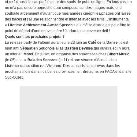
et ce fut aussi le cas parfois pour des spots de pubs en ligne. En tous cas, on
ne m’a pas encore approché pour composer sur des images mais je le
souhaite ardemment d’autant que mes années cinéphiles/phages ont laissé
des traces et j’ai une relation tendre et intense avec les films. L’instrumental
«
Lifetime Achievement Award Speech
» qui clôt le disque est peut-être le
point de départ d’une nouvelle ère ! J’adorerais relever ce défi !
Quels sont tes prochains projets ?
La release party de l’album aura lieu le 23 juin au
Café de la Danse
; c’est
mon ami
Sébastien Souchois
alias
Bastien Devilles
qui ouvrira et il y aura
un after au
Motel
. En juillet, on organise des showcases chez
Gibert
Music
(le 05) et aux
Balades Sonores
(le 11) et une séance d’écoute chez
Listener
qui se situe rue Vivienne. Des concerts sont prévus dans les
prochains mois dans nos belles provinces : en Bretagne, en PACA et dans le
Sud-Ouest.