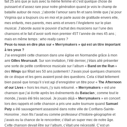
fait 25 ans que je suis avec la même femme et c’est quelque chose de
puissant et d’assez rare pour notre génération quand je vois le champ de
bataille autour de nous ; j’aborde l’amour sans fin et sans limite que j’ai pour
Virginia qui a toujours cru en moi et je parle aussi de gratitude envers elle,
mes enfants, mes parents, mes amis et envers l’Angleterre sur le plan
musical. J’aborde aussi le pouvoir d’achat des musiciens sur l’une des
chansons et le fait d’avoir sorti mon premier 45T l’année de mes 45 ans ;
mais en même temps :
who really cares ?
Peux-tu nous en dire plus sur « Merrymakers » qui est un titre important
à tes yeux ?
J’ai enregistré cette chanson dans une église en Normandie grâce à mon
ami
Gilles Meursault
. Sur son invitation, l’été dernier, j’étais allé présenter
une sorte de petite conférence musicale sur l’album «
Band on the Run
»
des
Wings
qui fêtait ses 50 ans justement ! J’avais joué quelques chansons
de ce disque et les gens avaient posé des questions. Cela s’était tellement
bien passé que lorsqu’il s’est agi d’enregistrer un titre pour «
The Afternoon
of our Lives
» hors les murs, j’y suis retourné. «
Merrymakers
» est une
chanson que j’ai écrite après les événements du
Bataclan
; comme tout le
monde, j’avais été très secoué. Je jouais déjà «
Merrymakers
» en concert
lors des rappels et cette chanson a pris une autre tournure quand
Samuel
Paty
a été sauvagement assassiné dans notre ville de Conflans-Sainte-
Honorine ; mon fils l’avait eu comme professeur d’histoire-géographie et
j’avais eu la chance de le rencontrer, c’était un super mec de notre âge.
Cette chanson devait être sur l’album, c’était une nécessité. C’est un