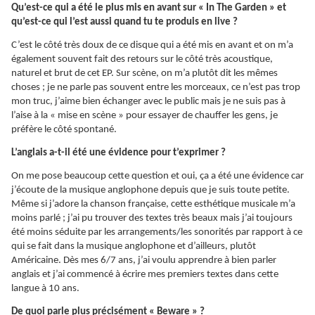
Qu’est-ce qui a été le plus mis en avant sur « In The Garden » et
qu’est-ce qui l’est aussi quand tu te produis en live ?
C’est le côté très doux de ce disque qui a été mis en avant et on m’a
également souvent fait des retours sur le côté très acoustique,
naturel et brut de cet EP. Sur scène, on m’a plutôt dit les mêmes
choses ; je ne parle pas souvent entre les morceaux, ce n’est pas trop
mon truc, j’aime bien échanger avec le public mais je ne suis pas à
l’aise à la « mise en scène » pour essayer de chauffer les gens, je
préfère le côté spontané.
L’anglais a-t-il été une évidence pour t’exprimer ?
On me pose beaucoup cette question et oui, ça a été une évidence car
j’écoute de la musique anglophone depuis que je suis toute petite.
Même si j’adore la chanson française, cette esthétique musicale m’a
moins parlé ; j’ai pu trouver des textes très beaux mais j’ai toujours
été moins séduite par les arrangements/les sonorités par rapport à ce
qui se fait dans la musique anglophone et d’ailleurs, plutôt
Américaine. Dès mes 6/7 ans, j’ai voulu apprendre à bien parler
anglais et j’ai commencé à écrire mes premiers textes dans cette
langue à 10 ans.
De quoi parle plus précisément « Beware » ?