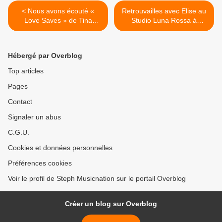
< Nous avons écouté «
Retrouvailles avec Elise au
Love Saves » de Tina
Studio Luna Rossa à
Arena !
l’occasion de la parution de
« C’était Si Beau » ! >
Hébergé par Overblog
Top articles
Pages
Contact
Signaler un abus
C.G.U.
Cookies et données personnelles
Préférences cookies
Voir le profil de Steph Musicnation sur le portail Overblog
Créer un blog sur Overblog