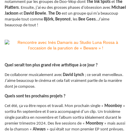
notamment par les groupes de Doo-Wop dont
The Ink Spots
et
The
Platters
. Ensuite, j’ai eu des grosses phases d’obsession avec
Michael
Jackson
et
David Bowie
.
The Do
est un groupe qui m’a beaucoup
marquée tout comme
Björk, Beyoncé
, les
Bee Gees
…J’aime
beaucoup de tout !
Quel serait ton plus grand rêve artistique à ce jour ?
De collaborer musicalement avec
David Lynch
; ce serait merveilleux.
J’aime beaucoup le cinéma et cela fait vraiment partie de la manière
dont je compose.
Quels sont tes prochains projets ?
Cet été, ça va être repos et travail. Mon prochain single «
Moonboy
»
sortira fin septembre et il sera accompagné d’un clip. Un troisième
single paraîtra en novembre et l’album sortira idéalement durant le
premier trimestre 2024. Des live sessions de «
Moonboy
» mais aussi
de la chanson «
Always
» qui était sur mon premier EP sont prévues.