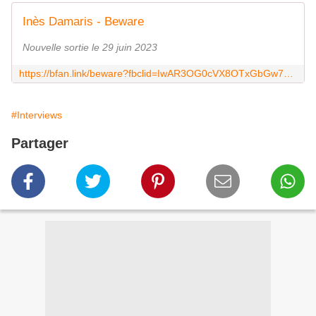
Inès Damaris - Beware
Nouvelle sortie le 29 juin 2023
https://bfan.link/beware?fbclid=IwAR3OG0cVX8OTxGbGw7En8KzE4c1pkEHLGCoBzVFDClSEkn8ZHZAAheckD-g
#Interviews
Partager