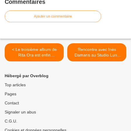
Commentaires
Ajouter un commentaire
< Le troisième album de
Rencontre avec Inès
Rita Ora est enfin
Damaris au Studio Luna
disponible !
Rossa à l’occasion de la
parution de « Beware » ! >
Hébergé par Overblog
Top articles
Pages
Contact
Signaler un abus
C.G.U.
Cookies et données personnelles