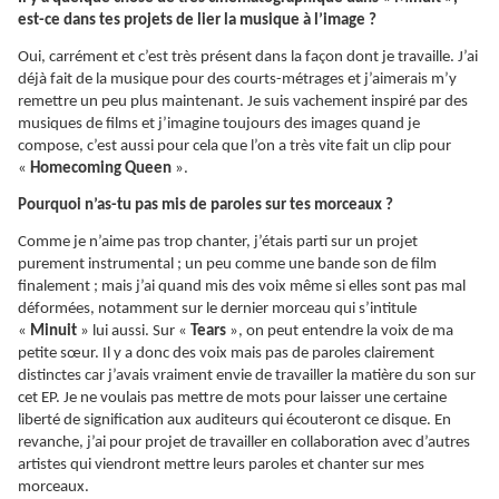
est-ce dans tes projets de lier la musique à l’image ?
Oui, carrément et c’est très présent dans la façon dont je travaille. J’ai
déjà fait de la musique pour des courts-métrages et j’aimerais m’y
remettre un peu plus maintenant. Je suis vachement inspiré par des
musiques de films et j’imagine toujours des images quand je
compose, c’est aussi pour cela que l’on a très vite fait un clip pour
«
Homecoming Queen
».
Pourquoi n’as-tu pas mis de paroles sur tes morceaux ?
Comme je n’aime pas trop chanter, j’étais parti sur un projet
purement instrumental ; un peu comme une bande son de film
finalement ; mais j’ai quand mis des voix même si elles sont pas mal
déformées, notamment sur le dernier morceau qui s’intitule
«
Minuit
» lui aussi. Sur «
Tears
», on peut entendre la voix de ma
petite sœur. Il y a donc des voix mais pas de paroles clairement
distinctes car j’avais vraiment envie de travailler la matière du son sur
cet EP. Je ne voulais pas mettre de mots pour laisser une certaine
liberté de signification aux auditeurs qui écouteront ce disque. En
revanche, j’ai pour projet de travailler en collaboration avec d’autres
artistes qui viendront mettre leurs paroles et chanter sur mes
morceaux.