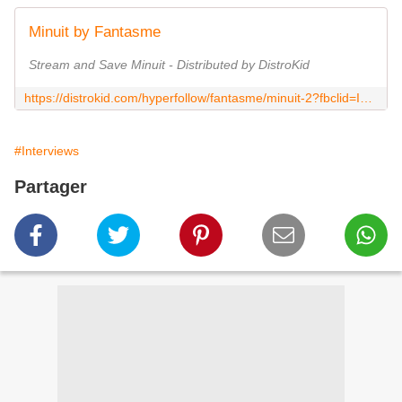
Minuit by Fantasme
Stream and Save Minuit - Distributed by DistroKid
https://distrokid.com/hyperfollow/fantasme/minuit-2?fbclid=IwAR1FJOmpjuZFpdosdD_XidlKIvsSoytklzgtSs8JTxn4wZbpzob1kkzogZQ
#Interviews
Partager