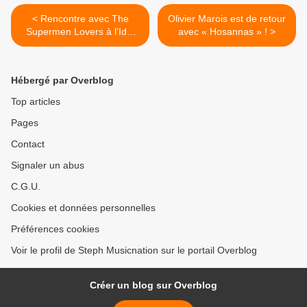
< Rencontre avec The
Olivier Marois est de retour
Supermen Lovers à l’Idol
avec « Hosannas » ! >
Hôtel à l’occasion de la
parution de son nouveau
double single !
Hébergé par Overblog
Top articles
Pages
Contact
Signaler un abus
C.G.U.
Cookies et données personnelles
Préférences cookies
Voir le profil de Steph Musicnation sur le portail Overblog
Créer un blog sur Overblog