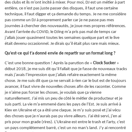
des clubs et ils m’ont incité à mixer. Pour moi, DJ est un métier à part
entière, ce n’est pas juste passer des disques, il faut une certaine
technique, il faut digger et ça demande du temps. Je ne me considère
pas comme un DJ à proprement parler car je ne passe pas mes
journées à chercher des nouveautés, je joue mes propres références.
Avant l’arrivée du COVID, le DJing m’a pris pas mal de temps car
j’allais jouer quasiment toutes les semaines quelque part et le live
était devenu occasionnel. Je dirais qu’il était plus rare mais mieux.
Qu’est-ce qui t’a donné envie de repartir sur un format long ?
C’est une bonne question ! Après la parution de «
Clock Sucker
»
début 2018, je me suis dit qu’il fallait que je fasse de nouveaux tracks
mais j’avais l’impression que j’allais refaire exactement la même
chose. Je me suis dit que ça ne servait à rien car le but est de toujours
avancer, il faut vivre de nouvelles choses afin de les raconter. Comme
je n’aime pas forcer les choses, je voulais que ça vienne
naturellement. J’ai mis un peu de côté le métier de producteur et je
suis parti. La vie m’a emmené dans les pays de l’Est. Je suis arrivé à
Kiev en Ukraine et ça a été une claque. Je m’y suis posé et j’ai vécu
des choses que je n’aurais pas pu vivre ailleurs. J’ai été servi, j’en ai
pris pour mon grade (rires). L’Ukraine est entre le trash et l’arty, c’est
un pays complètement barré, c’est un no man’s land. J’y ai rencontré