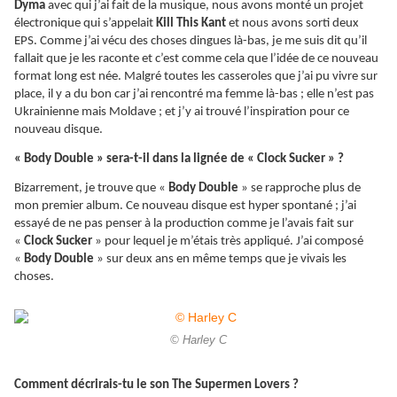
Dyma
avec qui j’ai fait de la musique, nous avons monté un projet
électronique qui s’appelait
Kill This Kant
et nous avons sorti deux
EPS. Comme j’ai vécu des choses dingues là-bas, je me suis dit qu’il
fallait que je les raconte et c’est comme cela que l’idée de ce nouveau
format long est née. Malgré toutes les casseroles que j’ai pu vivre sur
place, il y a du bon car j’ai rencontré ma femme là-bas ; elle n’est pas
Ukrainienne mais Moldave ; et j’y ai trouvé l’inspiration pour ce
nouveau disque.
« Body Double » sera-t-il dans la lignée de « Clock Sucker » ?
Bizarrement, je trouve que «
Body Double
» se rapproche plus de
mon premier album. Ce nouveau disque est hyper spontané ; j’ai
essayé de ne pas penser à la production comme je l’avais fait sur
«
Clock Sucker
» pour lequel je m’étais très appliqué. J’ai composé
«
Body Double
» sur deux ans en même temps que je vivais les
choses.
© Harley C
Comment décrirais-tu le son The Supermen Lovers ?